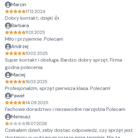
Marcin
17.12.2024
Dobry kontakt, dzięki 👍
Barbara
11.01.2025
Miło i przyjemnie. Polecam
Andrzej
10.02.2025
Super kontakt i obsługa. Bardzo dobry sprzęt. Firma
godna polecenia.
Maciej
16.03.2025
Profesjonalizm, sprzęt pierwsza klasa. Polecam!
Paweł
14.09.2025
Fachowe doradztwo i niezawodne narzędzia Polecam
Mateusz
18.07.2026
Czekałem dzień, zeby dostac odpowiedz, czy sprzęt jest
dostępny w wybranym przeze mnie terminie. Nie za