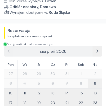
Min. okres wynajmu:
1
dzień
Odbiór osobisty, Dostawa
Wynajem dostępny w:
Ruda Śląska
Rezerwacja
Bezpłatnie zarezerwuj sprzęt
Dostępność aktualizowana na żywo
sierpień 2026
Pon
Wt
Śr
Cz
Pt
Sob
Nie
27
28
29
30
31
1
2
3
4
5
6
7
8
9
10
11
12
13
14
15
16
17
18
19
20
21
22
23