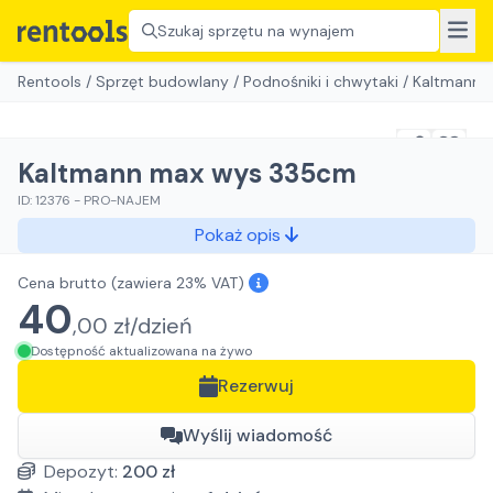
Szukaj sprzętu na wynajem
Rentools
/
Sprzęt budowlany
/
Podnośniki i chwytaki
/
Kaltmann 
Kaltmann max wys 335cm
ID:
12376
-
PRO-NAJEM
Pokaż opis
Cena brutto
(zawiera 23% VAT)
40
,
00
zł/
dzień
Dostępność aktualizowana na żywo
Rezerwuj
Wyślij wiadomość
Depozyt:
200
zł