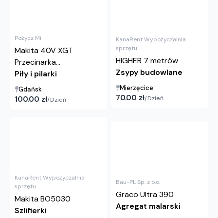
Pożycz Mi
KanaRent Wypożyczalnia
sprzętu
Makita 40V XGT
HIGHER 7 metrów
Przecinarka...
Zsypy budowlane
Piły i pilarki
Mierzęcice
Gdańsk
70.00
zł
100.00
zł
/
Dzień
/
Dzień
KanaRent Wypożyczalnia
Bau-PL Sp. z o.o.
sprzętu
Graco Ultra 390
Makita BO5030
Agregat malarski
Szlifierki