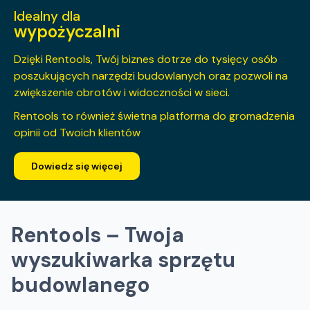
Idealny dla
wypożyczalni
Dzięki Rentools, Twój biznes dotrze do tysięcy osób
poszukujących narzędzi budowlanych oraz pozwoli na
zwiększenie obrotów i widoczności w sieci.
Rentools to również świetna platforma do gromadzenia
opinii od Twoich klientów
Dowiedz się więcej
Rentools – Twoja
wyszukiwarka sprzętu
budowlanego