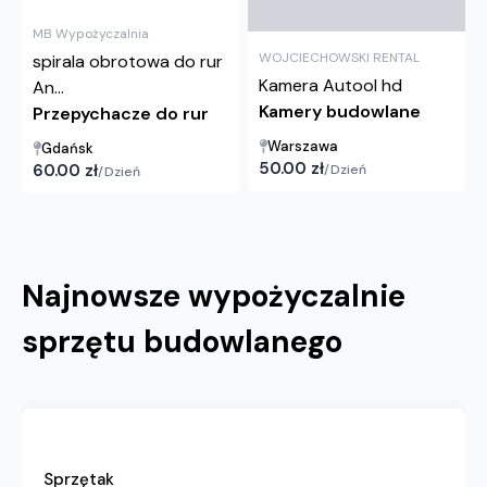
MB Wypożyczalnia
WOJCIECHOWSKI RENTAL
spirala obrotowa do rur
Kamera Autool hd
An...
Kamery budowlane
Przepychacze do rur
Warszawa
Gdańsk
50.00
zł
60.00
zł
/
Dzień
/
Dzień
Najnowsze wypożyczalnie
sprzętu budowlanego
Sprzętak