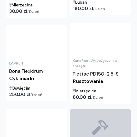
Lubań
Mierzęcice
180.00
zł
/
Dzień
30.00
zł
/
Dzień
KanaRent Wypożyczalnia
DAPRENT
sprzętu
Bona Flexidrum
Plettac PD150-2.5-S
Cykliniarki
Rusztowania
Oświęcim
Mierzęcice
250.00
zł
/
Dzień
80.00
zł
/
Dzień