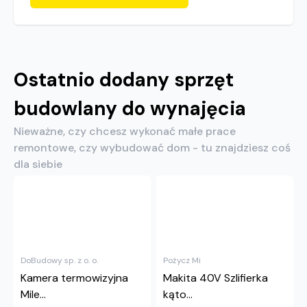
Ostatnio dodany sprzęt
budowlany do wynajęcia
Nieważne, czy chcesz wykonać małe prace
remontowe, czy wybudować dom - tu znajdziesz coś
dla siebie
DoBudowy sp. z o. o.
Pożycz Mi
Kamera termowizyjna
Makita 40V Szlifierka
Mile...
kąto...