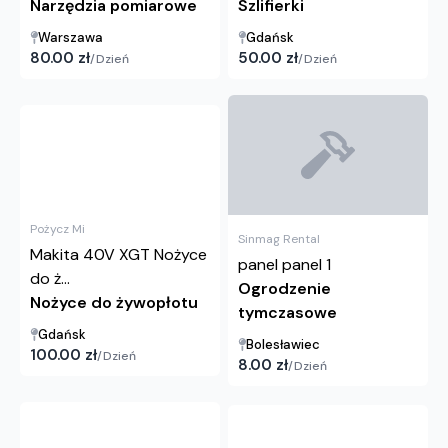
Narzędzia pomiarowe
Szlifierki
Warszawa
Gdańsk
80.00
zł
50.00
zł
/
Dzień
/
Dzień
Pożycz Mi
Sinmag Rental
Makita 40V XGT Nożyce
panel panel 1
do ż...
Ogrodzenie
Nożyce do żywopłotu
tymczasowe
Gdańsk
Bolesławiec
100.00
zł
/
Dzień
8.00
zł
/
Dzień