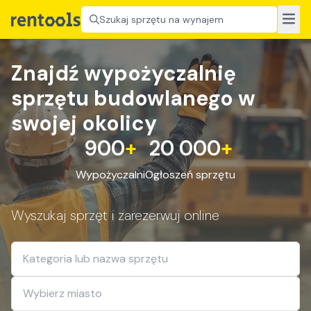
Szukaj sprzętu na wynajem
Znajdź wypożyczalnię
sprzętu budowlanego w
swojej okolicy
900
+
20 000
+
Wypożyczalni
Ogłoszeń sprzętu
Wyszukaj sprzęt i zarezerwuj online