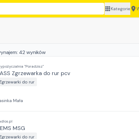
Kategorie
W
ynajem:
42
wyników
ypożyczalnia "Poradzisz"
ASS Zgrzewarka do rur pcv
Zgrzewarki do rur
asinka Mała
adlos.pl
REMS MSG
Zgrzewarki do rur