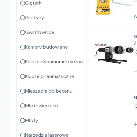
Giętarki
W
Gilotyny
Gwintownice
B
Z
Kamery budowlane
Klucze dynamometryczne
L
Klucze pneumatyczne
Mieszadła do betonu
L
N
Młotowiertarki
Młoty
R
Narzędzia laserowe