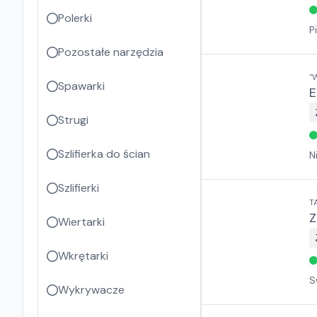
Polerki
P
Pozostałe narzędzia
"
Spawarki
E
Strugi
Szlifierka do ścian
N
Szlifierki
T
Z
Wiertarki
Wkrętarki
S
Wykrywacze