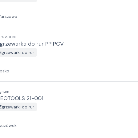
arszawa
ŁYSKRENT
grzewarka do rur PP PCV
Zgrzewarki do rur
ipsko
ignum
EOTOOLS 21-001
Zgrzewarki do rur
yczówek