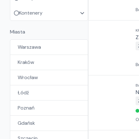
B
Kontenery
K
Miasta
Z
Warszawa
Kraków
B
Wrocław
B
N
Łódź
Poznań
O
Gdańsk
Szczecin