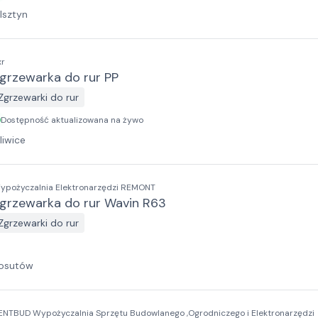
lsztyn
xr
grzewarka do rur PP
Zgrzewarki do rur
Dostępność aktualizowana na żywo
liwice
ypożyczalnia Elektronarzędzi REMONT
grzewarka do rur Wavin R63
Zgrzewarki do rur
osutów
ENTBUD Wypożyczalnia Sprzętu Budowlanego ,Ogrodniczego i Elektronarzędzi