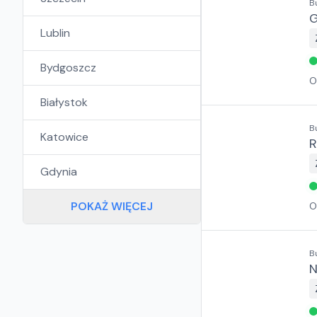
B
G
Lublin
Bydgoszcz
O
Białystok
B
Katowice
R
Gdynia
POKAŻ WIĘCEJ
O
B
N