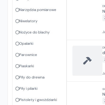
D
Narzędzia pomiarowe
N
Niwelatory
Nożyce do blachy
J
Opalarki
D
d
Parownice
Piaskarki
J
Piły do drewna
Piły i pilarki
S
N
Pistolety i gwożdziarki