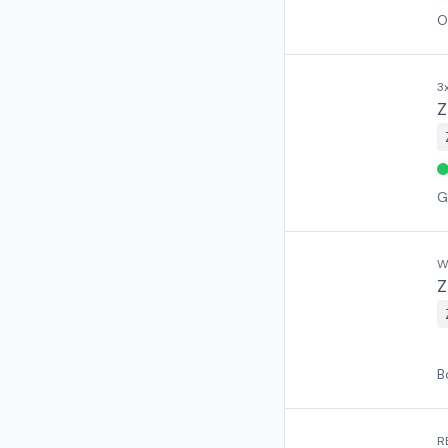
O
3
Z
G
W
Z
B
R