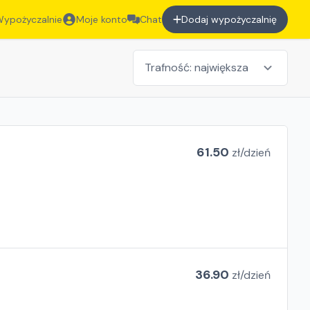
ypożyczalnie
Moje konto
Chat
Dodaj wypożyczalnię
61.50
zł/
dzień
36.90
zł/
dzień