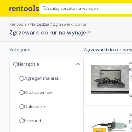
Szukaj sprzętu na wynajem
Rentools
/
Narzędzia
/
Zgrzewarki do rur
Zgrzewarki do rur na wynajem
Kategorie
Zgrzewarki do rur
na w
W
Narzędzia
B
Agregat malarski
Bruzdownice
K
Dalmierze
S
Frezarki