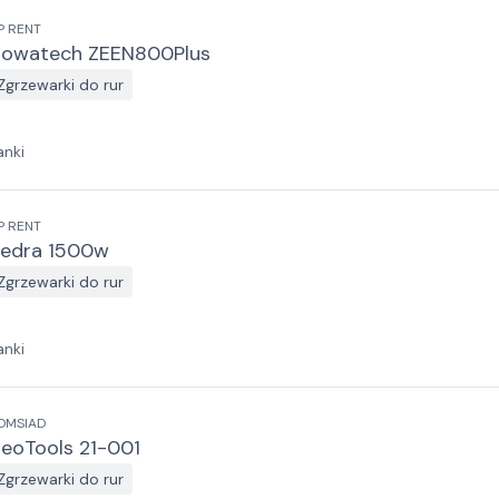
P RENT
owatech ZEEN800Plus
Zgrzewarki do rur
anki
P RENT
edra 1500w
Zgrzewarki do rur
anki
OMSIAD
eoTools 21-001
Zgrzewarki do rur