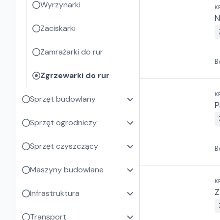
Wyrzynarki
K
N
Zaciskarki
Zamrażarki do rur
B
Zgrzewarki do rur
K
Sprzęt budowlany
P
Sprzęt ogrodniczy
Sprzęt czyszczący
B
Maszyny budowlane
K
Z
Infrastruktura
Transport