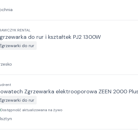
ochnia
RAWCZYK RENTAL
grzewarka do rur i kształtek PJ2 1300W
Zgrzewarki do rur
rzesko
udrent
owatech Zgrzewarka elektrooporowa ZEEN 2000 Plu
Zgrzewarki do rur
Dostępność aktualizowana na żywo
lsztyn