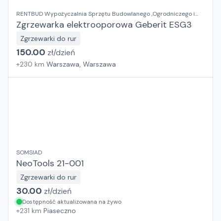
RENTBUD Wypożyczalnia Sprzętu Budowlanego ,Ogrodniczego i
Elektronarzędzi
Zgrzewarka elektrooporowa Geberit ESG3
Zgrzewarki do rur
150.00
zł/
dzień
+
230
km
Warszawa, Warszawa
SOMSIAD
NeoTools 21-001
Zgrzewarki do rur
30.00
zł/
dzień
Dostępność aktualizowana na żywo
+
231
km
Piaseczno