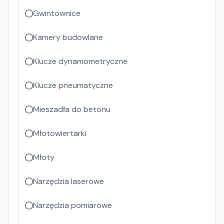
Gwintownice
Kamery budowlane
Klucze dynamometryczne
Klucze pneumatyczne
Mieszadła do betonu
Młotowiertarki
Młoty
Narzędzia laserowe
Narzędzia pomiarowe