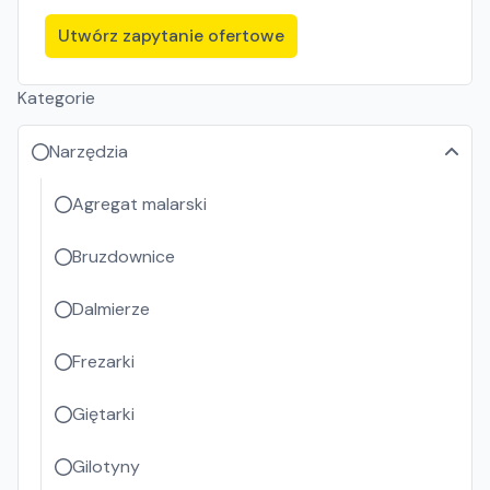
Utwórz zapytanie ofertowe
Kategorie
Narzędzia
Agregat malarski
Bruzdownice
Dalmierze
Frezarki
Giętarki
Gilotyny