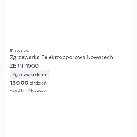
IFI sp. z o.o.
Zgrzewarka Eelektrooporowa Nowatech
ZERN-1500
Zgrzewarki do rur
160.00
zł/
dzień
+
292
km
Myszków