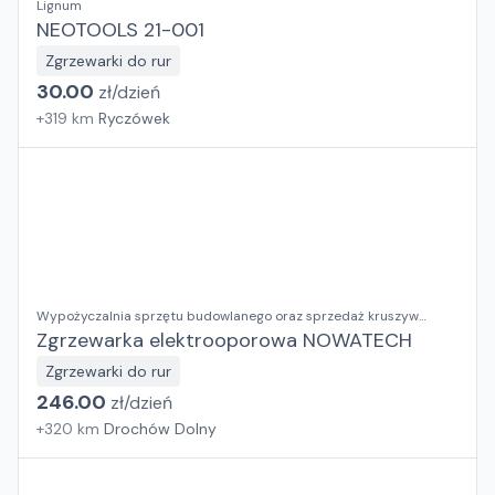
Lignum
NEOTOOLS 21-001
Zgrzewarki do rur
30.00
zł/
dzień
+
319
km
Ryczówek
Wypożyczalnia sprzętu budowlanego oraz sprzedaż kruszyw
ozdobnych RENTAL BUD Justyna Dusza-Kumor
Zgrzewarka elektrooporowa NOWATECH
Zgrzewarki do rur
246.00
zł/
dzień
+
320
km
Drochów Dolny