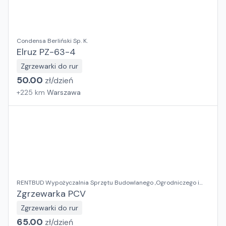
Condensa Berliński Sp. K.
Elruz PZ-63-4
Zgrzewarki do rur
50.00
zł/
dzień
+
225
km
Warszawa
RENTBUD Wypożyczalnia Sprzętu Budowlanego ,Ogrodniczego i
Elektronarzędzi
Zgrzewarka PCV
Zgrzewarki do rur
65.00
zł/
dzień