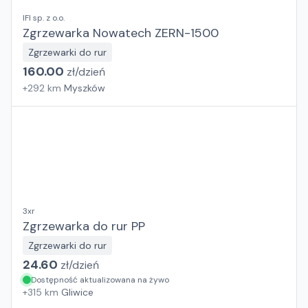
IFI sp. z o.o.
Zgrzewarka Nowatech ZERN-1500
Zgrzewarki do rur
160.00
zł/
dzień
+
292
km
Myszków
3xr
Zgrzewarka do rur PP
Zgrzewarki do rur
24.60
zł/
dzień
Dostępność aktualizowana na żywo
+
315
km
Gliwice