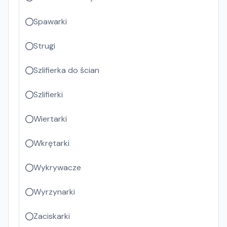
Spawarki
Strugi
Szlifierka do ścian
Szlifierki
Wiertarki
Wkrętarki
Wykrywacze
Wyrzynarki
Zaciskarki