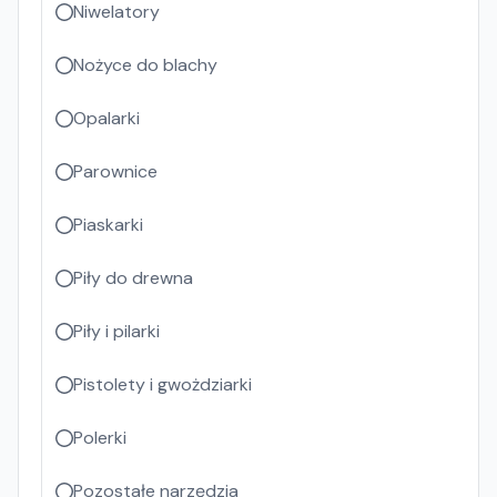
Niwelatory
Nożyce do blachy
Opalarki
Parownice
Piaskarki
Piły do drewna
Piły i pilarki
Pistolety i gwożdziarki
Polerki
Pozostałe narzędzia