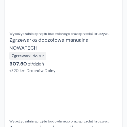
Wypożyczalnia sprzętu budowlanego oraz sprzedaż kruszyw
ozdobnych RENTAL BUD Justyna Dusza-Kumor
Zgrzewarka doczołowa manualna
NOWATECH
Zgrzewarki do rur
307.50
zł/
dzień
+
320
km
Drochów Dolny
Wypożyczalnia sprzętu budowlanego oraz sprzedaż kruszyw
ozdobnych RENTAL BUD Justyna Dusza-Kumor