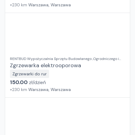
+
230
km
Warszawa, Warszawa
RENTBUD Wypożyczalnia Sprzętu Budowlanego ,Ogrodniczego i
Elektronarzędzi
Zgrzewarka elektrooporowa
Zgrzewarki do rur
150.00
zł/
dzień
+
230
km
Warszawa, Warszawa