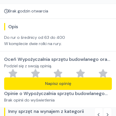
Brak godzin otwarcia
Opis
Do rur o średnicy od 63 do 400
W komplecie dwie rolki na rury.
Oceń Wypożyczalnia sprzętu budowlanego oraz
Podziel się z swoją opinią.
sprzedaż kruszyw ozdobnych RENTAL BUD
Justyna Dusza-Kumor
Napisz opinię
Opinie o Wypożyczalnia sprzętu budowlanego
Brak opinii do wyświetlenia
oraz sprzedaż kruszyw ozdobnych RENTAL BUD
Justyna Dusza-Kumor
Inny sprzęt na wynajem z kategorii