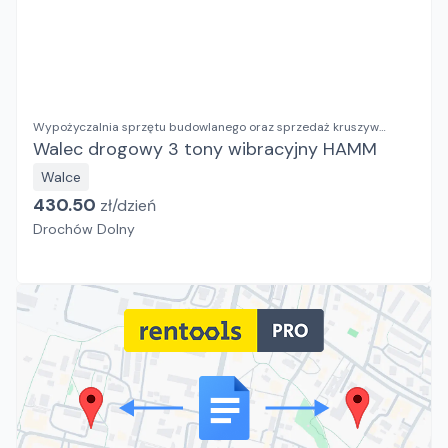
Wypożyczalnia sprzętu budowlanego oraz sprzedaż kruszyw
ozdobnych RENTAL BUD Justyna Dusza-Kumor
Walec drogowy 3 tony wibracyjny HAMM
Walce
430.50
zł/
dzień
Drochów Dolny