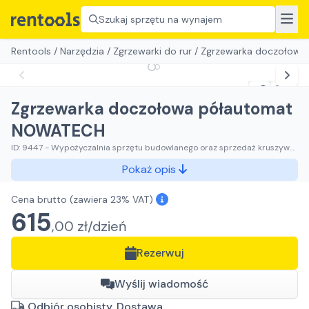
Szukaj sprzętu na wynajem
Rentools
/
Narzędzia
/
Zgrzewarki do rur
/
Zgrzewarka doczołow
Zgrzewarka doczołowa półautomat
NOWATECH
ID:
9447
-
Wypożyczalnia sprzętu budowlanego oraz sprzedaż kruszyw
ozdobnych RENTAL BUD Justyna Dusza-Kumor
Pokaż opis
Cena brutto
(zawiera 23% VAT)
615
,
00
zł/
dzień
Rezerwuj
Wyślij wiadomość
Odbiór osobisty, Dostawa