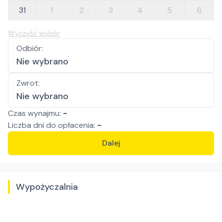
31
1
2
3
4
5
6
Wyczyść wybór
Odbiór
:
Nie wybrano
Zwrot
:
Nie wybrano
Czas wynajmu:
-
Liczba
dni
do opłacenia:
-
Dalej
Wypożyczalnia