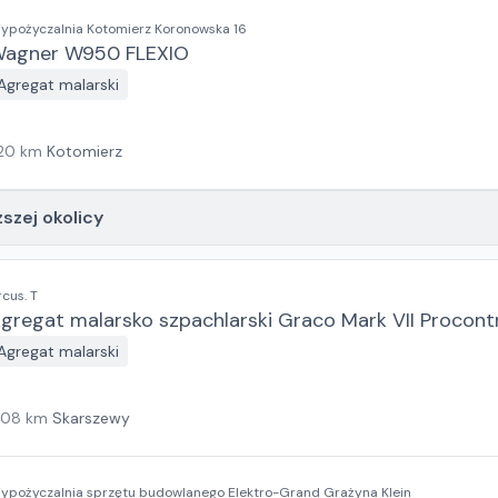
ypożyczalnia Kotomierz Koronowska 16
agner W950 FLEXIO
Agregat malarski
20
km
Kotomierz
ższej okolicy
rcus. T
gregat malarsko szpachlarski Graco Mark VII Procont
Agregat malarski
108
km
Skarszewy
Wypożyczalnia sprzętu budowlanego Elektro-Grand Grażyna Klein