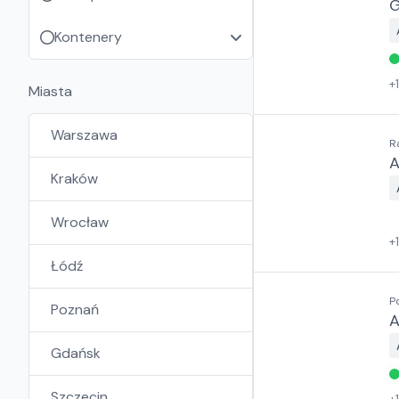
G
Kontenery
+
Miasta
Warszawa
R
A
Kraków
Wrocław
+
Łódź
P
Poznań
A
Gdańsk
Szczecin