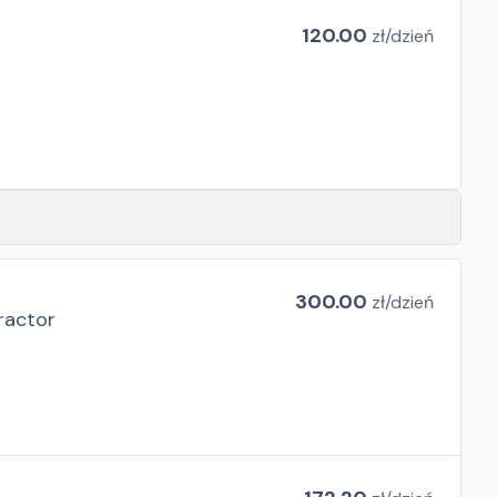
120.00
zł/
dzień
300.00
zł/
dzień
ractor