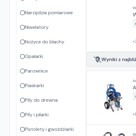
W
Narzędzia pomiarowe
W
Niwelatory
Nożyce do blachy
+
Opalarki
Wyniki z najbli
Parownice
A
Piaskarki
A
Piły do drewna
Piły i pilarki
+
Pistolety i gwożdziarki