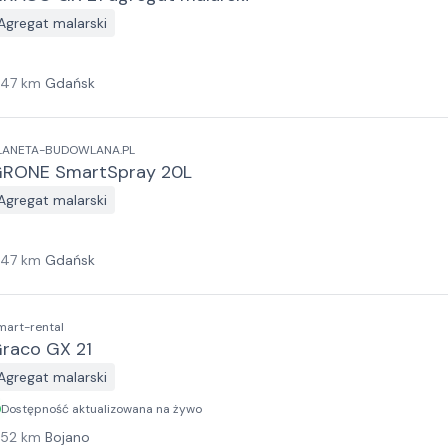
Agregat malarski
147
km
Gdańsk
LANETA-BUDOWLANA.PL
RONE SmartSpray 20L
Agregat malarski
147
km
Gdańsk
mart-rental
raco GX 21
Agregat malarski
Dostępność aktualizowana na żywo
152
km
Bojano