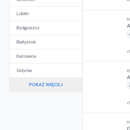
+
Lublin
P
A
Bydgoszcz
Białystok
+
Katowice
Gdynia
P
A
POKAŻ WIĘCEJ
+
P
G