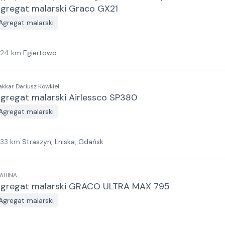
gregat malarski Graco GX21
Agregat malarski
124
km
Egiertowo
akkar Dariusz Kowkiel
gregat malarski Airlessco SP380
Agregat malarski
133
km
Straszyn, Lniska, Gdańsk
AHINA
gregat malarski GRACO ULTRA MAX 795
Agregat malarski