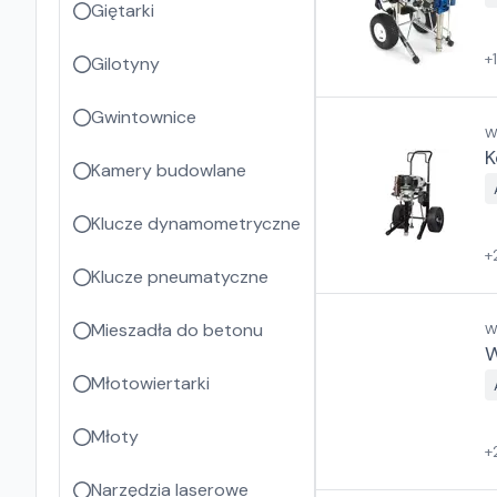
Giętarki
+
Gilotyny
Gwintownice
W
K
Kamery budowlane
Klucze dynamometryczne
+
Klucze pneumatyczne
Mieszadła do betonu
W
W
Młotowiertarki
Młoty
+
Narzędzia laserowe