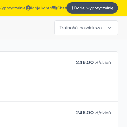
ypożyczalnie
Moje konto
Chat
Dodaj wypożyczalnię
246.00
zł/
dzień
246.00
zł/
dzień