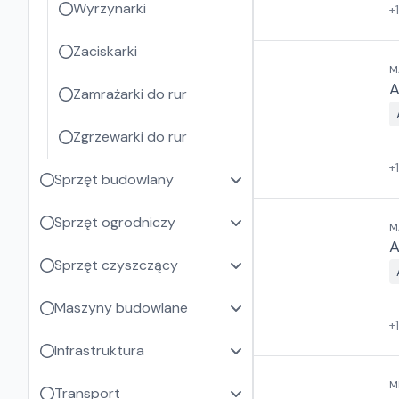
Wyrzynarki
+
Zaciskarki
M
A
Zamrażarki do rur
Zgrzewarki do rur
+
Sprzęt budowlany
Sprzęt ogrodniczy
M
A
Sprzęt czyszczący
Maszyny budowlane
+
Infrastruktura
M
Transport