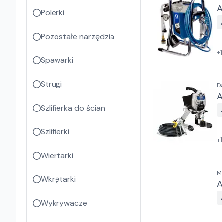
A
Polerki
Pozostałe narzędzia
+
Spawarki
Strugi
D
A
Szlifierka do ścian
Szlifierki
+
Wiertarki
M
Wkrętarki
A
Wykrywacze