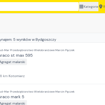
Kategorie
W
ynajem:
5
wyników
w Bydgoszczy
ud-Mar Przedsiębiorstwo Wielobranżowe Marcin Pączek
raco st max 595
Agregat malarski
18
km
Kotomierz
ud-Mar Przedsiębiorstwo Wielobranżowe Marcin Pączek
raco mark 5
Agregat malarski