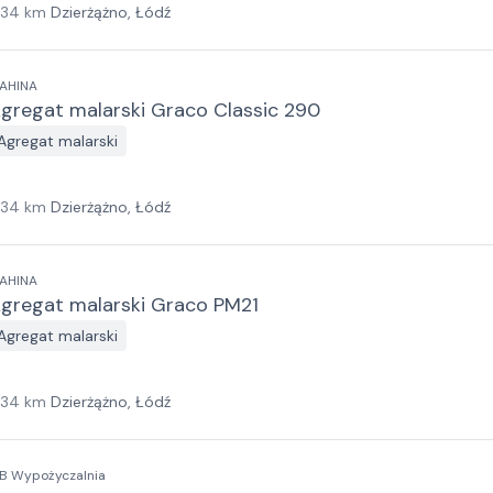
134
km
Dzierżążno, Łódź
AHINA
gregat malarski Graco Classic 290
Agregat malarski
134
km
Dzierżążno, Łódź
AHINA
gregat malarski Graco PM21
Agregat malarski
134
km
Dzierżążno, Łódź
B Wypożyczalnia