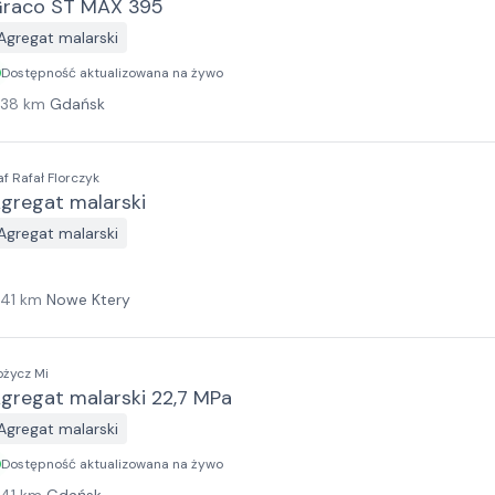
raco ST MAX 395
Agregat malarski
Dostępność aktualizowana na żywo
138
km
Gdańsk
af Rafał Florczyk
gregat malarski
Agregat malarski
141
km
Nowe Ktery
ożycz Mi
gregat malarski 22,7 MPa
Agregat malarski
Dostępność aktualizowana na żywo