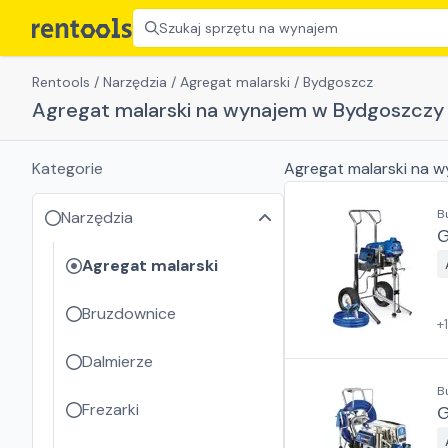
Szukaj sprzętu na wynajem
Rentools
/
Narzędzia
/
Agregat malarski
/
Bydgoszcz
Agregat malarski na wynajem w Bydgoszczy
Kategorie
Agregat malarski
na w
B
Narzędzia
G
Agregat malarski
Bruzdownice
+
Dalmierze
B
Frezarki
G