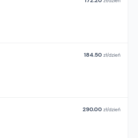
172.20
zł/
dzień
184.50
zł/
dzień
290.00
zł/
dzień