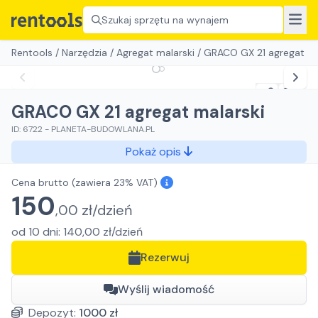
Szukaj sprzętu na wynajem
Rentools
/
Narzędzia
/
Agregat malarski
/
GRACO GX 21 agregat ma
GRACO GX 21 agregat malarski
ID:
6722
-
PLANETA-BUDOWLANA.PL
Pokaż opis
Cena brutto
(zawiera 23% VAT)
150
,
00
zł/
dzień
od
10
dni
:
140,00
zł/
dzień
Rezerwuj
Wyślij wiadomość
Depozyt:
1000
zł