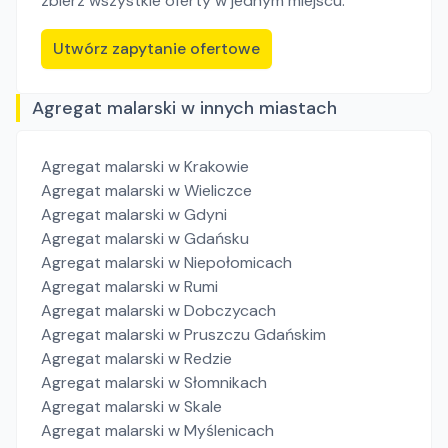
zbierz wszystkie oferty w jednym miejscu.
Utwórz zapytanie ofertowe
Agregat malarski w innych miastach
Agregat malarski
w Krakowie
Agregat malarski
w Wieliczce
Agregat malarski
w Gdyni
Agregat malarski
w Gdańsku
Agregat malarski
w Niepołomicach
Agregat malarski
w Rumi
Agregat malarski
w Dobczycach
Agregat malarski
w Pruszczu Gdańskim
Agregat malarski
w Redzie
Agregat malarski
w Słomnikach
Agregat malarski
w Skale
Agregat malarski
w Myślenicach