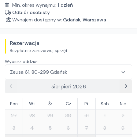
Min. okres wynajmu:
1
dzień
Odbiór osobisty
Wynajem dostępny w:
Gdańsk
,
Warszawa
Rezerwacja
Bezpłatnie zarezerwuj sprzęt
Wybierz oddział
sierpień 2026
Pon
Wt
Śr
Cz
Pt
Sob
Nie
27
28
29
30
31
1
2
3
4
5
6
7
8
9