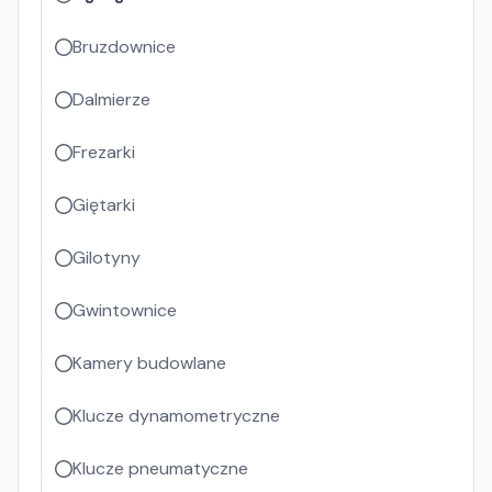
Bruzdownice
Dalmierze
Frezarki
Giętarki
Gilotyny
Gwintownice
Kamery budowlane
Klucze dynamometryczne
Klucze pneumatyczne