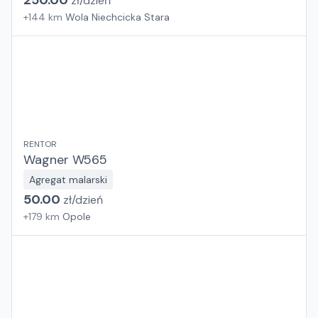
250.00
zł/
dzień
+
144
km
Wola Niechcicka Stara
RENTOR
Wagner W565
Agregat malarski
50.00
zł/
dzień
+
179
km
Opole