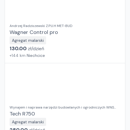
Andrzej Radziszewski Z.P.U.H MET-BUD
Wagner Control pro
Agregat malarski
130.00
zł/
dzień
+
144
km
Niechcice
Wynajem i naprawa narzędzi budowlanych i ogrodniczych WNS
RENT
Tech R750
Agregat malarski