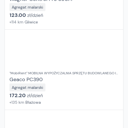
Agregat malarski
123.00
zł/
dzień
+
114
km
Gliwice
"MobiRent" MOBILNA WYPOŻYCZALNIA SPRZĘTU BUDOWLANEGO I
OGRODOWEGO Jaroslaw Rybka
Geaco PC390
Agregat malarski
172.20
zł/
dzień
+
135
km
Błażowa