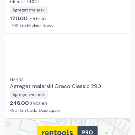
Graco GX21
Agregat malarski
170.00
zł/
dzień
+
198
km
Miękisz Nowy
MAHINA
Agregat malarski Graco Classic 290
Agregat malarski
246.00
zł/
dzień
+
201
km
Łódź, Dzierżążno