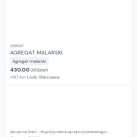
VERENT
AGREGAT MALARSKI
Agregat malarski
430.00
zł/
dzień
+
197
km
Łódź, Warszawa
Sprzęt na Start - Wypożyczalnia sprzętu budowlanego i
ogrodniczego