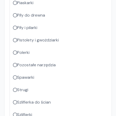
Piaskarki
Piły do drewna
Piły i pilarki
Pistolety i gwożdziarki
Polerki
Pozostałe narzędzia
Spawarki
Strugi
Szlifierka do ścian
Szlifierki