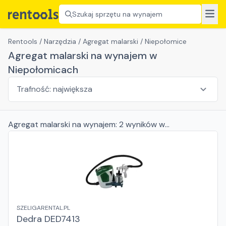
Szukaj sprzętu na wynajem
Rentools
/
Narzędzia
/
Agregat malarski
/
Niepołomice
Agregat malarski na wynajem w
Niepołomicach
Agregat malarski
na wynajem:
2
wyników
w
Niepołomicach
SZELIGARENTAL.PL
Dedra DED7413