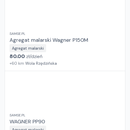
SAMSE.PL
Agregat malarski Wagner P150M
Agregat malarski
80.00
zł/
dzień
+
60
km
Wola Rzędzińska
SAMSE.PL
WAGNER PP90
Agregat malarski