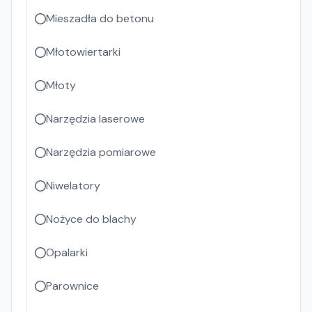
Mieszadła do betonu
Młotowiertarki
Młoty
Narzędzia laserowe
Narzędzia pomiarowe
Niwelatory
Nożyce do blachy
Opalarki
Parownice