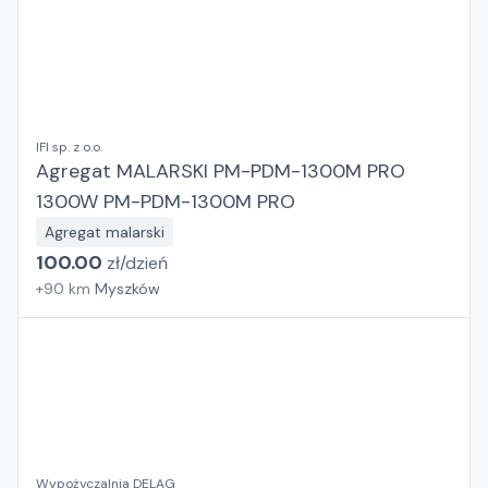
IFI sp. z o.o.
Agregat MALARSKI PM-PDM-1300M PRO
1300W PM-PDM-1300M PRO
Agregat malarski
100.00
zł/
dzień
+
90
km
Myszków
Wypożyczalnia DELAG