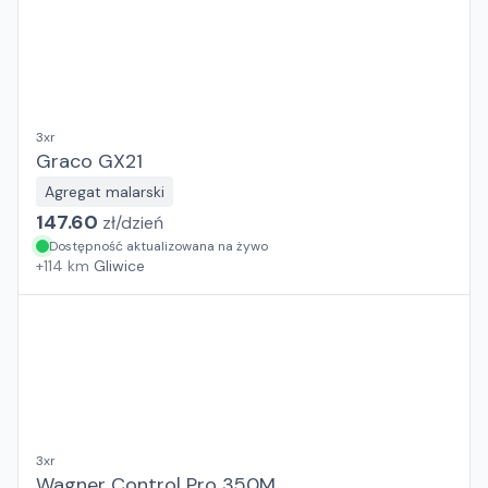
3xr
Graco GX21
Agregat malarski
147.60
zł/
dzień
Dostępność aktualizowana na żywo
+
114
km
Gliwice
3xr
Wagner Control Pro 350M