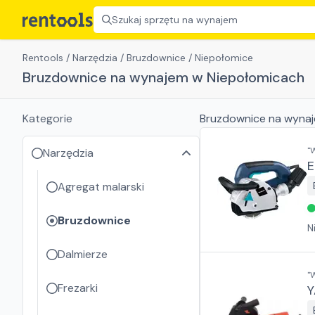
Szukaj sprzętu na wynajem
Rentools
/
Narzędzia
/
Bruzdownice
/
Niepołomice
Bruzdownice na wynajem w Niepołomicach
Kategorie
Bruzdownice
na wyna
"
Narzędzia
E
Agregat malarski
Bruzdownice
N
Dalmierze
"
Frezarki
Y