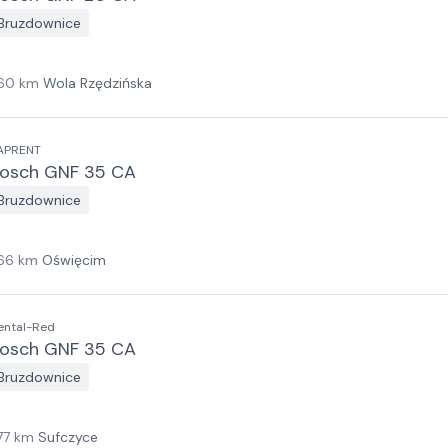
Bruzdownice
60
km
Wola Rzędzińska
APRENT
osch GNF 35 CA
Bruzdownice
66
km
Oświęcim
ental-Red
osch GNF 35 CA
Bruzdownice
77
km
Sufczyce