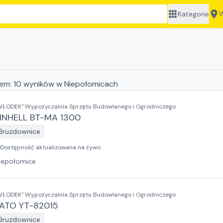
Kategorie
W
jem:
10
wyników
w Niepołomicach
WŁODEK" Wypożyczalnia Sprzętu Budowlanego i Ogrodniczego
INHELL BT-MA 1300
Bruzdownice
Dostępność aktualizowana na żywo
iepołomice
WŁODEK" Wypożyczalnia Sprzętu Budowlanego i Ogrodniczego
ATO YT-82015
Bruzdownice