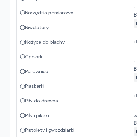
K
Narzędzia pomiarowe
B
Niwelatory
Nożyce do blachy
+
Opalarki
K
B
Parownice
Piaskarki
+
Piły do drewna
Piły i pilarki
W
B
Pistolety i gwożdziarki