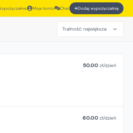
ypożyczalnie
Moje konto
Chat
Dodaj wypożyczalnię
50.00
zł/
dzień
60.00
zł/
dzień