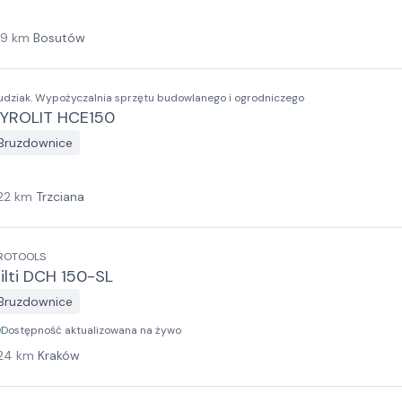
19
km
Bosutów
udziak. Wypożyczalnia sprzętu budowlanego i ogrodniczego
YROLIT HCE150
Bruzdownice
22
km
Trzciana
ROTOOLS
ilti DCH 150-SL
Bruzdownice
Dostępność aktualizowana na żywo
24
km
Kraków