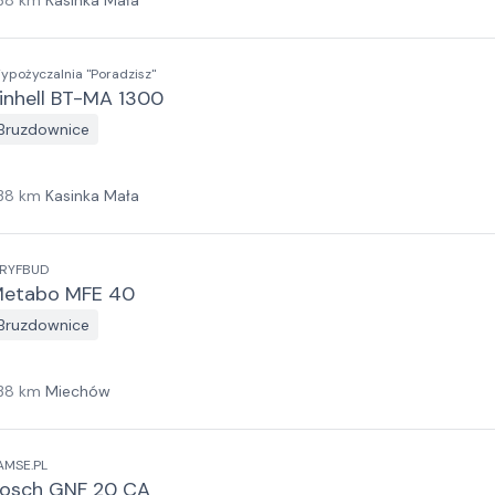
38
km
Kasinka Mała
ypożyczalnia "Poradzisz"
inhell BT-MA 1300
Bruzdownice
38
km
Kasinka Mała
RYFBUD
etabo MFE 40
Bruzdownice
38
km
Miechów
AMSE.PL
osch GNF 20 CA