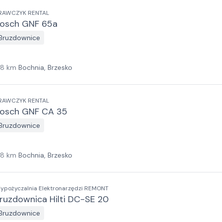
RAWCZYK RENTAL
osch GNF 65a
Bruzdownice
18
km
Bochnia, Brzesko
RAWCZYK RENTAL
osch GNF CA 35
Bruzdownice
18
km
Bochnia, Brzesko
ypożyczalnia Elektronarzędzi REMONT
ruzdownica Hilti DC-SE 20
Bruzdownice