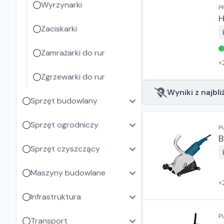
Wyrzynarki
P
H
Zaciskarki
Zamrażarki do rur
+
Zgrzewarki do rur
Wyniki z najbli
Sprzęt budowlany
Sprzęt ogrodniczy
P
B
Sprzęt czyszczący
Maszyny budowlane
+
Infrastruktura
P
Transport