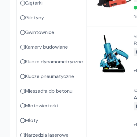
Giętarki
N
Gilotyny
Gwintownice
M
B
Kamery budowlane
Klucze dynamometryczne
+
1
Klucze pneumatyczne
Mieszadła do betonu
S
A
Młotowiertarki
Młoty
+
Narzędzia laserowe