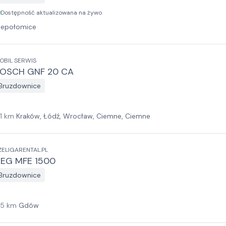
Dostępność aktualizowana na żywo
iepołomice
OBIL SERWIS
OSCH GNF 20 CA
Bruzdownice
1
km
Kraków, Łódź, Wrocław, Ciemne, Ciemne
ZELIGARENTAL.PL
EG MFE 1500
Bruzdownice
15
km
Gdów