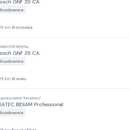
osch GNF 35 CA
Bruzdownice
28
km
Brzozówka
RAWCZYK RENTAL
osch GNF 35 CA
Bruzdownice
29
km
Brzesko
ypożyczalnia "Poradzisz"
IATEC BIDIAM Professional
Bruzdownice