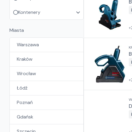
B
Kontenery
+
Miasta
Warszawa
K
B
Kraków
Wrocław
+
Łódź
W
Poznań
D
Gdańsk
Szczecin