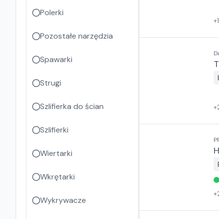
Polerki
+
Pozostałe narzędzia
D
Spawarki
T
Strugi
Szlifierka do ścian
+
Szlifierki
P
H
Wiertarki
Wkrętarki
+
Wykrywacze