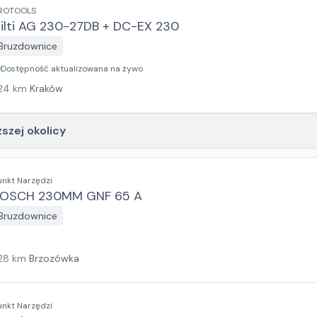
ROTOOLS
ilti AG 230-27DB + DC-EX 230
Bruzdownice
Dostępność aktualizowana na żywo
24
km
Kraków
ższej okolicy
unkt Narzędzi
OSCH 230MM GNF 65 A
Bruzdownice
28
km
Brzozówka
unkt Narzędzi