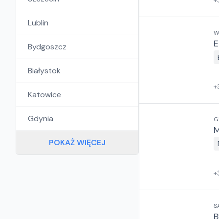
+
Lublin
W
E
Bydgoszcz
Białystok
+
Katowice
Gdynia
G
M
POKAŻ WIĘCEJ
+
S
B