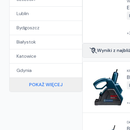
W
E
Lublin
Bydgoszcz
+
Białystok
Wyniki z najbli
Katowice
Gdynia
K
B
POKAŻ WIĘCEJ
+
D
B