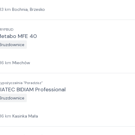
33
km
Bochnia, Brzesko
RYFBUD
etabo MFE 40
Bruzdownice
36
km
Miechów
ypożyczalnia "Poradzisz"
IATEC BIDIAM Professional
Bruzdownice
36
km
Kasinka Mała