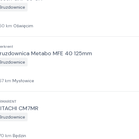
Bruzdownice
50
km
Oświęcim
erkrent
ruzdownica Metabo MFE 40 125mm
Bruzdownice
67
km
Mysłowice
RMARENT
ITACHI CM7MR
Bruzdownice
70
km
Będzin