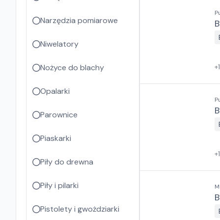
P
Narzędzia pomiarowe
B
Niwelatory
Nożyce do blachy
+
Opalarki
P
B
Parownice
Piaskarki
+
Piły do drewna
Piły i pilarki
M
B
Pistolety i gwożdziarki