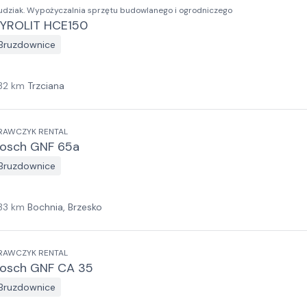
udziak. Wypożyczalnia sprzętu budowlanego i ogrodniczego
YROLIT HCE150
Bruzdownice
32
km
Trzciana
RAWCZYK RENTAL
osch GNF 65a
Bruzdownice
33
km
Bochnia, Brzesko
RAWCZYK RENTAL
osch GNF CA 35
Bruzdownice