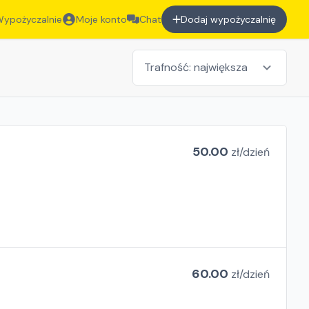
ypożyczalnie
Moje konto
Chat
Dodaj wypożyczalnię
50.00
zł/
dzień
60.00
zł/
dzień