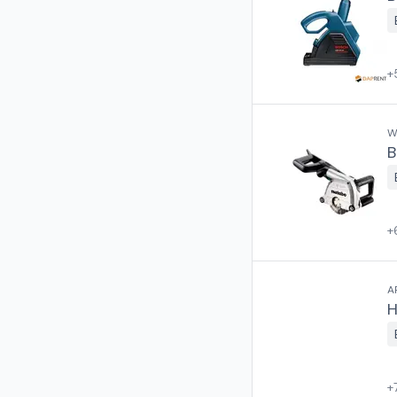
+
W
B
+
A
H
+