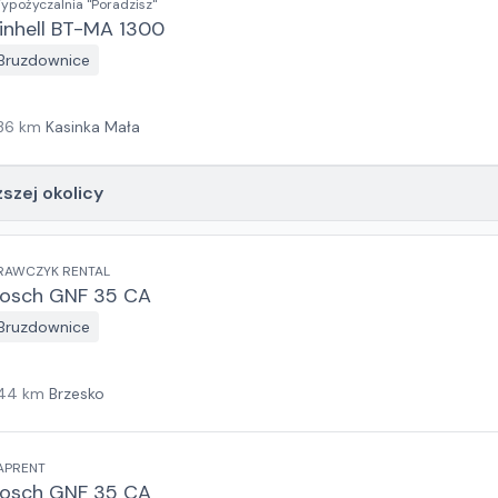
ypożyczalnia "Poradzisz"
inhell BT-MA 1300
Bruzdownice
36
km
Kasinka Mała
ższej okolicy
RAWCZYK RENTAL
osch GNF 35 CA
Bruzdownice
44
km
Brzesko
APRENT
osch GNF 35 CA