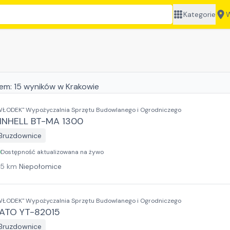
Kategorie
W
jem:
15
wyników
w Krakowie
WŁODEK" Wypożyczalnia Sprzętu Budowlanego i Ogrodniczego
INHELL BT-MA 1300
Bruzdownice
Dostępność aktualizowana na żywo
15
km
Niepołomice
WŁODEK" Wypożyczalnia Sprzętu Budowlanego i Ogrodniczego
ATO YT-82015
Bruzdownice