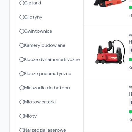
Giętarki
+
Gilotyny
Gwintownice
P
H
Kamery budowlane
Klucze dynamometryczne
K
Klucze pneumatyczne
Mieszadła do betonu
P
H
Młotowiertarki
Młoty
K
Narzędzia laserowe