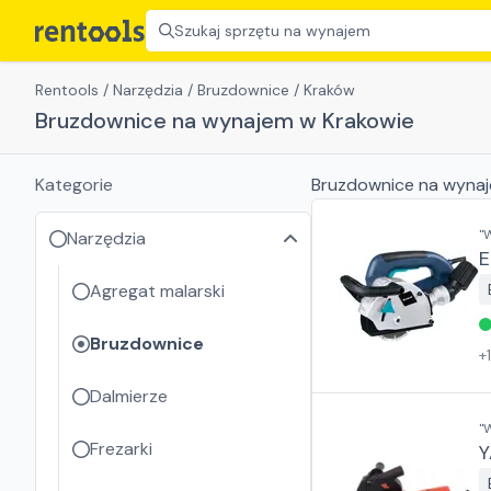
Szukaj sprzętu na wynajem
Rentools
/
Narzędzia
/
Bruzdownice
/
Kraków
Bruzdownice na wynajem w Krakowie
Kategorie
Bruzdownice
na wyna
"
Narzędzia
E
Agregat malarski
Bruzdownice
+
Dalmierze
"
Frezarki
Y