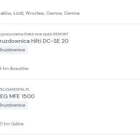
raków, Łódź, Wrocław, Ciemne, Ciemne
ypożyczalnia Elektronarzędzi REMONT
ruzdownica Hilti DC-SE 20
Bruzdownice
9
km
Bosutów
ZELIGARENTAL.PL
EG MFE 1500
Bruzdownice
21
km
Gdów