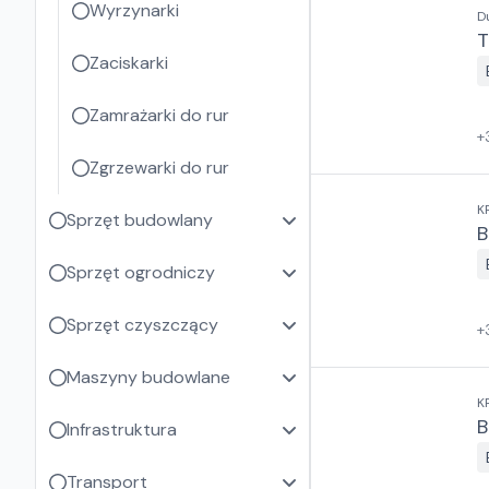
Wyrzynarki
D
T
Zaciskarki
Zamrażarki do rur
+
Zgrzewarki do rur
K
Sprzęt budowlany
B
Sprzęt ogrodniczy
Sprzęt czyszczący
+
Maszyny budowlane
K
B
Infrastruktura
Transport