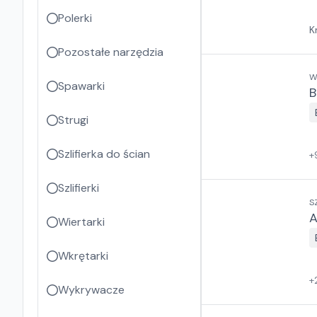
Polerki
K
Pozostałe narzędzia
W
Spawarki
B
Strugi
Szlifierka do ścian
+
Szlifierki
S
A
Wiertarki
Wkrętarki
+
Wykrywacze