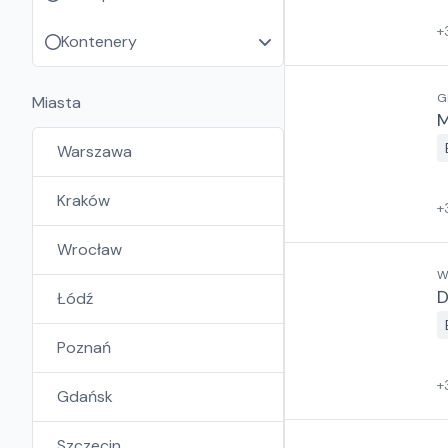
+
Kontenery
G
Miasta
M
Warszawa
Kraków
+
Wrocław
W
D
Łódź
Poznań
+
Gdańsk
Szczecin