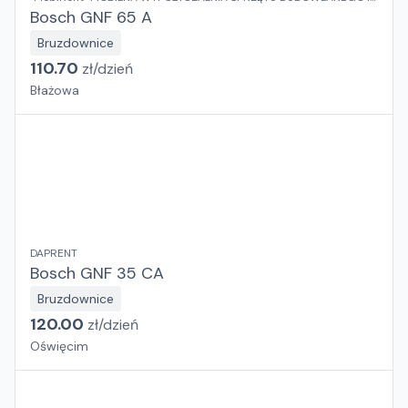
OGRODOWEGO Jaroslaw Rybka
Bosch GNF 65 A
Bruzdownice
110.70
zł/
dzień
Błażowa
DAPRENT
Bosch GNF 35 CA
Bruzdownice
120.00
zł/
dzień
Oświęcim