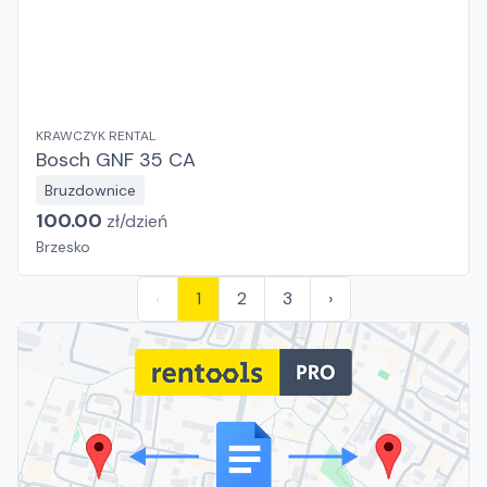
KRAWCZYK RENTAL
Bosch GNF 35 CA
Bruzdownice
100.00
zł/
dzień
Brzesko
‹
1
2
3
›