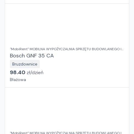
"MobiRent" MOBILNA WYPOŻYCZALNIA SPRZĘTU BUDOWLANEGO I
OGRODOWEGO Jaroslaw Rybka
Bosch GNF 35 CA
Bruzdownice
98.40
zł/
dzień
Błażowa
"MobiRent" MOBILNA WYPOŻYCZALNIA SPRZĘTU BUDOWLANEGO I