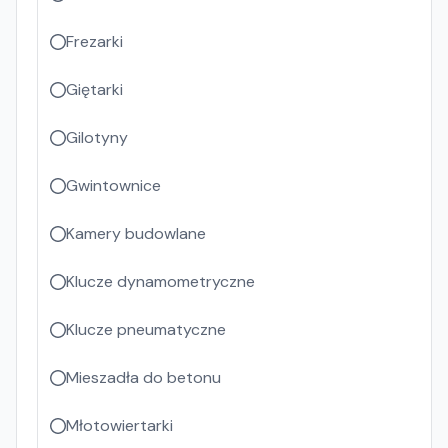
Frezarki
Giętarki
Gilotyny
Gwintownice
Kamery budowlane
Klucze dynamometryczne
Klucze pneumatyczne
Mieszadła do betonu
Młotowiertarki