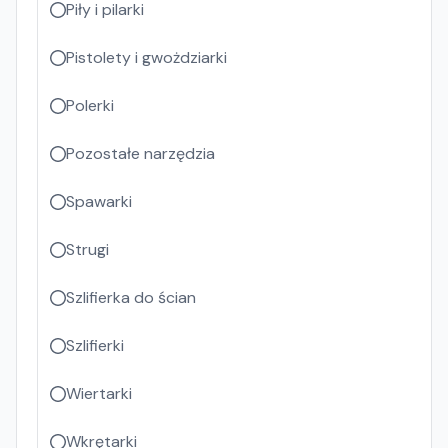
Piły i pilarki
Pistolety i gwożdziarki
Polerki
Pozostałe narzędzia
Spawarki
Strugi
Szlifierka do ścian
Szlifierki
Wiertarki
Wkrętarki