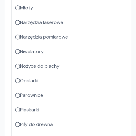
Młoty
Narzędzia laserowe
Narzędzia pomiarowe
Niwelatory
Nożyce do blachy
Opalarki
Parownice
Piaskarki
Piły do drewna