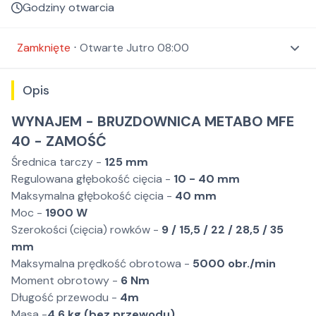
Godziny otwarcia
Zamknięte
⋅
Otwarte
Jutro 08:00
Opis
WYNAJEM - BRUZDOWNICA METABO MFE
40 - ZAMOŚĆ
Średnica tarczy -
125 mm
Regulowana głębokość cięcia -
10 - 40 mm
Maksymalna głębokość cięcia -
40 mm
Moc -
1900 W
Szerokości (cięcia) rowków -
9 / 15,5 / 22 / 28,5 / 35
mm
Maksymalna prędkość obrotowa -
5000 obr./min
Moment obrotowy -
6 Nm
Długość przewodu -
4m
Masa -
4.6 kg (bez przewodu)