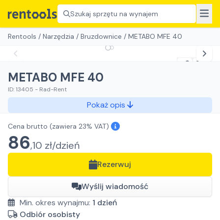
Szukaj sprzętu na wynajem
Rentools
/
Narzędzia
/
Bruzdownice
/
METABO MFE 40
METABO MFE 40
ID:
13405
-
Rad-Rent
Pokaż opis
Cena brutto
(zawiera 23% VAT)
86
,
10
zł/
dzień
Rezerwuj
Wyślij wiadomość
Min. okres wynajmu:
1
dzień
Odbiór osobisty