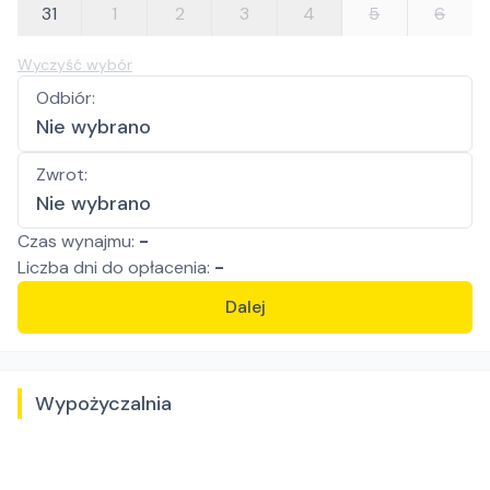
31
1
2
3
4
5
6
Wyczyść wybór
Odbiór
:
Nie wybrano
Zwrot
:
Nie wybrano
Czas wynajmu:
-
Liczba
dni
do opłacenia:
-
Dalej
Wypożyczalnia