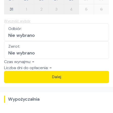
31
1
2
3
4
5
6
Wyczyść wybór
Odbiór
:
Nie wybrano
Zwrot
:
Nie wybrano
Czas wynajmu:
-
Liczba
dni
do opłacenia:
-
Dalej
Wypożyczalnia