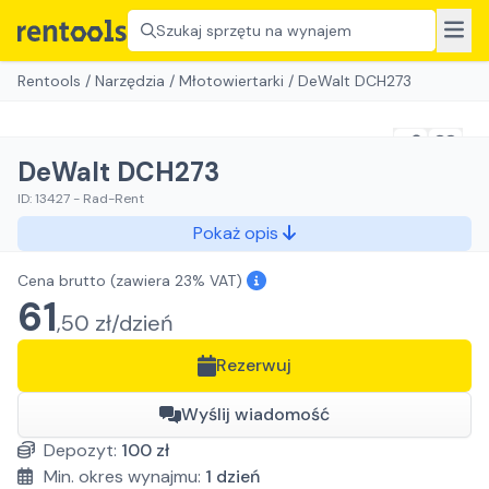
Szukaj sprzętu na wynajem
Rentools
/
Narzędzia
/
Młotowiertarki
/
DeWalt DCH273
DeWalt DCH273
ID:
13427
-
Rad-Rent
Pokaż opis
Cena brutto
(zawiera 23% VAT)
61
,
50
zł/
dzień
Rezerwuj
Wyślij wiadomość
Depozyt:
100
zł
Min. okres wynajmu:
1
dzień