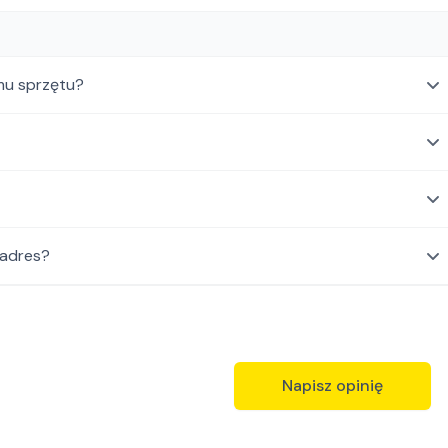
mu sprzętu?
 adres?
Napisz opinię