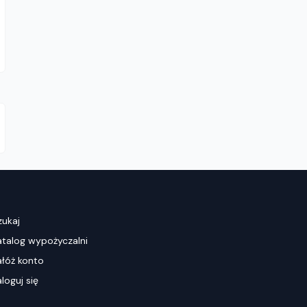
zukaj
atalog wypożyczalni
ałóż konto
loguj się