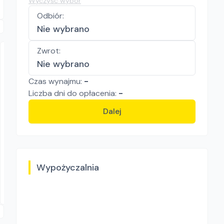
Wyczyść wybór
Odbiór
:
Nie wybrano
Zwrot
:
Nie wybrano
Czas wynajmu:
-
Liczba
dni
do opłacenia:
-
Dalej
TARBUD Karol Tarczyński
MŁOTOWIERTARKA HILTI TE1
Młotowiertarki
61.50
zł/
dzień
Wypożyczalnia
Dostępność aktualizowana na żywo
Swarzędz