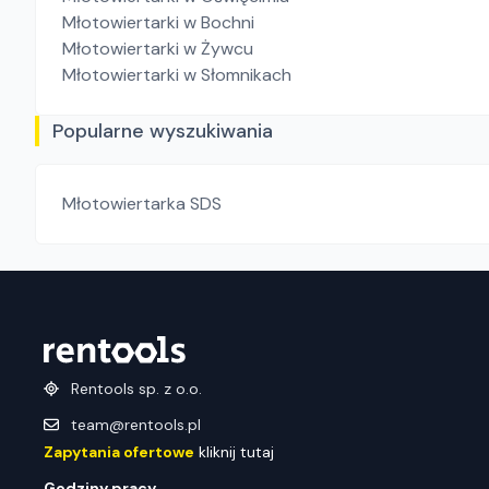
Młotowiertarki
w Bochni
Młotowiertarki
w Żywcu
Młotowiertarki
w Słomnikach
Popularne wyszukiwania
Młotowiertarka SDS
Rentools sp. z o.o.
team@rentools.pl
Zapytania ofertowe
kliknij tutaj
Godziny pracy