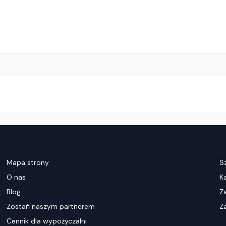
Mapa strony
S
O nas
K
Blog
Z
Zostań naszym partnerem
Za
Cennik dla wypożyczalni