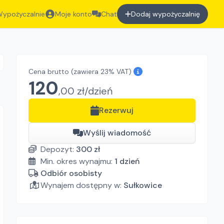
ypożyczalnie
Moje konto
Chat
Dodaj wypożyczalnię
Cena brutto
(zawiera 23% VAT)
120
,
00
zł/
dzień
Rezerwuj
Wyślij wiadomość
Depozyt:
300
zł
Min. okres wynajmu:
1
dzień
Odbiór osobisty
Wynajem dostępny w:
Sułkowice