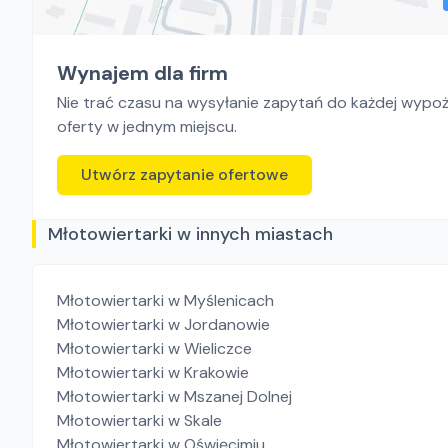
Wynajem dla firm
Nie trać czasu na wysyłanie zapytań do każdej wypoży
oferty w jednym miejscu.
Utwórz zapytanie ofertowe
Młotowiertarki w innych miastach
Młotowiertarki
w Myślenicach
Młotowiertarki
w Jordanowie
Młotowiertarki
w Wieliczce
Młotowiertarki
w Krakowie
Młotowiertarki
w Mszanej Dolnej
Młotowiertarki
w Skale
Młotowiertarki
w Oświęcimiu