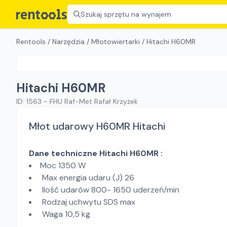
Szukaj sprzętu na wynajem
Rentools
/
Narzędzia
/
Młotowiertarki
/
Hitachi H60MR
Hitachi H60MR
ID:
1563
-
FHU Raf-Met Rafał Krzyżek
Młot udarowy H60MR Hitachi
Dane techniczne Hitachi H60MR :
Moc 1350 W
Max energia udaru (J) 26
Ilość udarów 800- 1650 uderzeń/min
Rodzaj uchwytu SDS max
Waga 10,5 kg