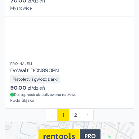
70.00
zł/
dzień
Mysłowice
PRO-NAJEM
DeWalt DCN890PN
Pistolety i gwożdziarki
90.00
zł/
dzień
Dostępność aktualizowana na żywo
Ruda Śląska
‹
1
2
›