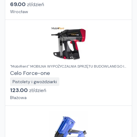
69.00
zł/
dzień
Wrocław
"MobiRent" MOBILNA WYPOŻYCZALNIA SPRZĘTU BUDOWLANEGO I
OGRODOWEGO Jaroslaw Rybka
Celo Force-one
Pistolety i gwożdziarki
123.00
zł/
dzień
Błażowa