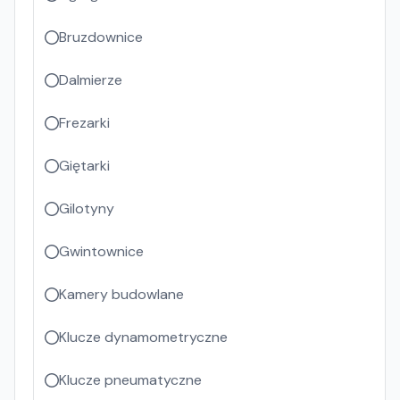
Bruzdownice
Dalmierze
Frezarki
Giętarki
Gilotyny
Gwintownice
Kamery budowlane
Klucze dynamometryczne
Klucze pneumatyczne