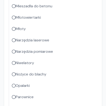
Mieszadła do betonu
Młotowiertarki
Młoty
Narzędzia laserowe
Narzędzia pomiarowe
Niwelatory
Nożyce do blachy
Opalarki
Parownice