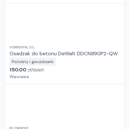
VOXRENTAL S.C
Osadzak do betonu DeWalt DDCN890P2-QW
Pistolety i gwożdziarki
150.00
zł/
dzień
Warszawa
BŁYSKRENT