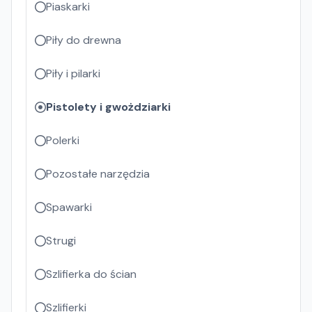
Piaskarki
Piły do drewna
Piły i pilarki
Pistolety i gwożdziarki
Polerki
Pozostałe narzędzia
Spawarki
Strugi
Szlifierka do ścian
Szlifierki