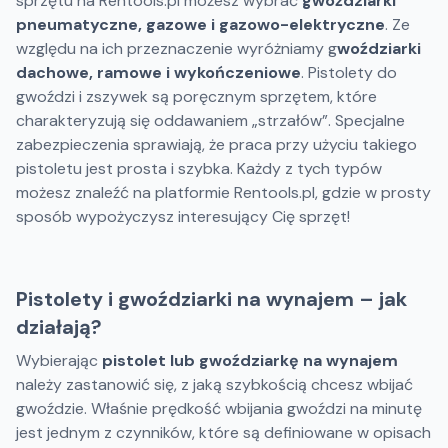
sprzętu na Rentools.pl możesz wybrać
gwoździarki
pneumatyczne, gazowe i gazowo-elektryczne
. Ze
względu na ich przeznaczenie wyróżniamy g
woździarki
dachowe, ramowe i wykończeniowe
. Pistolety do
gwoździ i zszywek są poręcznym sprzętem, które
charakteryzują się oddawaniem „strzałów”. Specjalne
zabezpieczenia sprawiają, że praca przy użyciu takiego
pistoletu jest prosta i szybka. Każdy z tych typów
możesz znaleźć na platformie Rentools.pl, gdzie w prosty
sposób wypożyczysz interesujący Cię sprzęt!
Pistolety i gwoździarki na wynajem – jak
działają?
Wybierając
pistolet lub gwoździarkę na wynajem
należy zastanowić się, z jaką szybkością chcesz wbijać
gwoździe. Właśnie prędkość wbijania gwoździ na minutę
jest jednym z czynników, które są definiowane w opisach