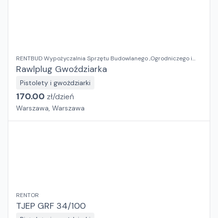
RENTBUD Wypożyczalnia Sprzętu Budowlanego ,Ogrodniczego i
Elektronarzędzi
Rawlplug Gwoździarka
Pistolety i gwożdziarki
170.00
zł/
dzień
Warszawa, Warszawa
RENTOR
TJEP GRF 34/100