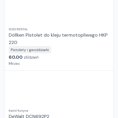
SODI RENTAL
Döllken Pistolet do kleju termotopliwego HKP
220
Pistolety i gwożdziarki
60.00
zł/
dzień
Mirzec
Kamil Kutyna
DeWalt DCN692P2