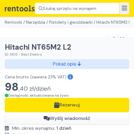
Szukaj sprzętu na wynajem
Rentools
/
Narzędzia
/
Pistolety i gwożdziarki
/
Hitachi NT65M2 L2
Hitachi NT65M2 L2
ID:
3815
-
Best Elektro
Pokaż opis
Cena brutto
(zawiera 23% VAT)
98
,
40
zł/
dzień
Dostępność aktualizowana na żywo
Rezerwuj
Wyślij wiadomość
Min. okres wynajmu:
1
dzień