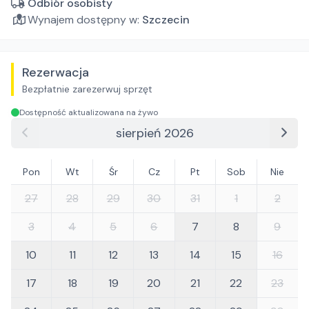
Odbiór osobisty
Wynajem dostępny w:
Szczecin
Rezerwacja
Bezpłatnie zarezerwuj sprzęt
Dostępność aktualizowana na żywo
sierpień 2026
Pon
Wt
Śr
Cz
Pt
Sob
Nie
27
28
29
30
31
1
2
3
4
5
6
7
8
9
10
11
12
13
14
15
16
17
18
19
20
21
22
23