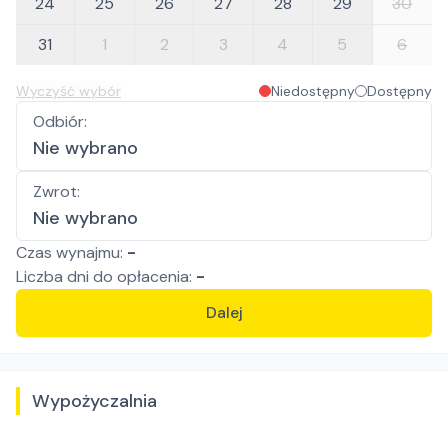
24
25
26
27
28
29
30
31
1
2
3
4
5
6
Wyczyść wybór
Niedostępny
Dostępny
Odbiór
:
Nie wybrano
Zwrot
:
Nie wybrano
Czas wynajmu:
-
Liczba
dni
do opłacenia:
-
Dalej
Wypożyczalnia