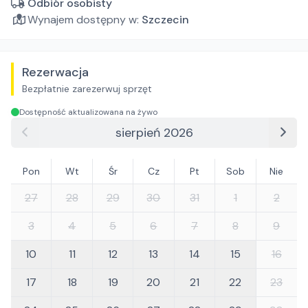
Odbiór osobisty
Wynajem dostępny w:
Szczecin
Rezerwacja
Bezpłatnie zarezerwuj sprzęt
Dostępność aktualizowana na żywo
sierpień 2026
Pon
Wt
Śr
Cz
Pt
Sob
Nie
27
28
29
30
31
1
2
3
4
5
6
7
8
9
10
11
12
13
14
15
16
17
18
19
20
21
22
23