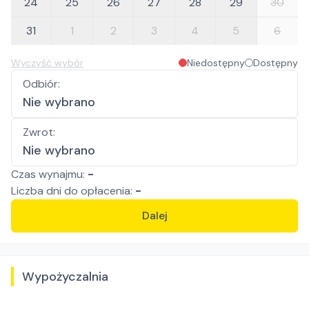
24
25
26
27
28
29
30
31
1
2
3
4
5
6
Wyczyść wybór
Niedostępny
Dostępny
Odbiór
:
Nie wybrano
Zwrot
:
Nie wybrano
Czas wynajmu:
-
Liczba
dni
do opłacenia:
-
Dalej
Wypożyczalnia