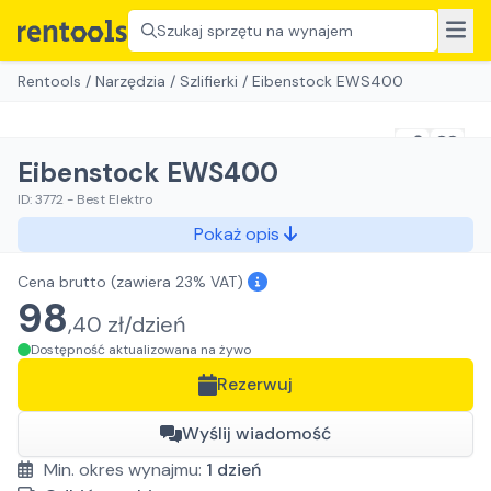
Szukaj sprzętu na wynajem
Rentools
/
Narzędzia
/
Szlifierki
/
Eibenstock EWS400
Eibenstock EWS400
ID:
3772
-
Best Elektro
Pokaż opis
Cena brutto
(zawiera 23% VAT)
98
,
40
zł/
dzień
Dostępność aktualizowana na żywo
Rezerwuj
Wyślij wiadomość
Min. okres wynajmu:
1
dzień