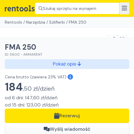
Szukaj sprzętu na wynajem
Rentools
/
Narzędzia
/
Szlifierki
/
FMA 250
FMA 250
ID:
5600
-
ARMARENT
Pokaż opis
Cena brutto
(zawiera 23% VAT)
184
,
50
zł/
dzień
od
6
dni
:
147,60
zł/
dzień
od
15
dni
:
123,00
zł/
dzień
Rezerwuj
Wyślij wiadomość