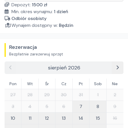
Depozyt:
1500
zł
Min. okres wynajmu:
1
dzień
Odbiór osobisty
Wynajem dostępny w:
Będzin
Rezerwacja
Bezpłatnie zarezerwuj sprzęt
sierpień 2026
Pon
Wt
Śr
Cz
Pt
Sob
Nie
27
28
29
30
31
1
2
3
4
5
6
7
8
9
10
11
12
13
14
15
16