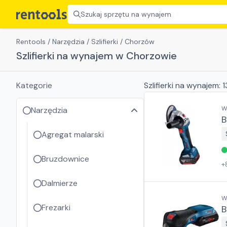
Szukaj sprzętu na wynajem
Rentools
/
Narzędzia
/
Szlifierki
/
Chorzów
Szlifierki na wynajem w Chorzowie
Kategorie
Szlifierki
na wynajem:
1
W
Narzędzia
B
Agregat malarski
Bruzdownice
+
Dalmierze
W
Frezarki
B