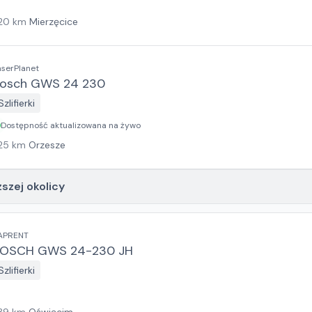
20
km
Mierzęcice
aserPlanet
osch GWS 24 230
Szlifierki
Dostępność aktualizowana na żywo
25
km
Orzesze
ższej okolicy
APRENT
OSCH GWS 24-230 JH
Szlifierki