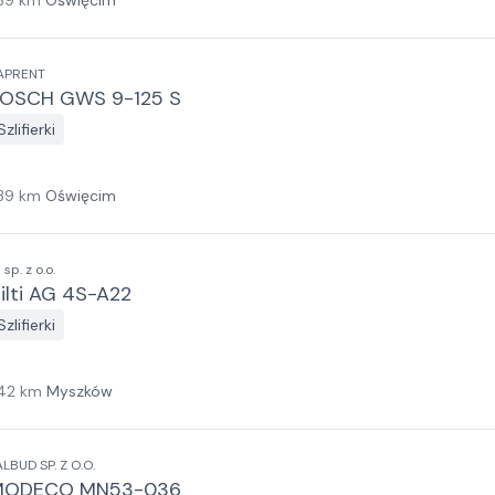
39
km
Oświęcim
APRENT
OSCH GWS 9-125 S
Szlifierki
39
km
Oświęcim
I sp. z o.o.
ilti AG 4S-A22
Szlifierki
42
km
Myszków
ALBUD SP. Z O.O.
MODECO MN53-036