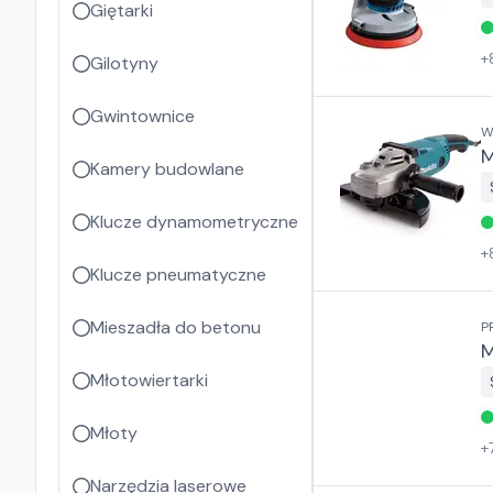
Giętarki
+
Gilotyny
Gwintownice
W
M
Kamery budowlane
Klucze dynamometryczne
+
Klucze pneumatyczne
Mieszadła do betonu
P
M
Młotowiertarki
Młoty
+
Narzędzia laserowe