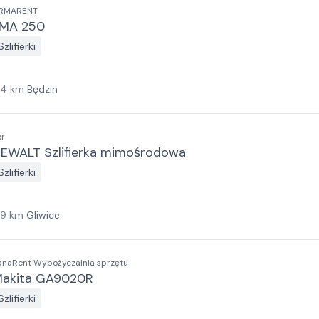
RMARENT
MA 250
Szlifierki
14
km
Będzin
xr
EWALT Szlifierka mimośrodowa
Szlifierki
19
km
Gliwice
anaRent Wypożyczalnia sprzętu
akita GA9020R
Szlifierki