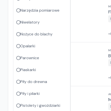
M
Narzędzia pomiarowe
F
Niwelatory
Nożyce do blachy
+
Opalarki
M
B
Parownice
Piaskarki
+
Piły do drewna
Piły i pilarki
A
M
Pistolety i gwożdziarki