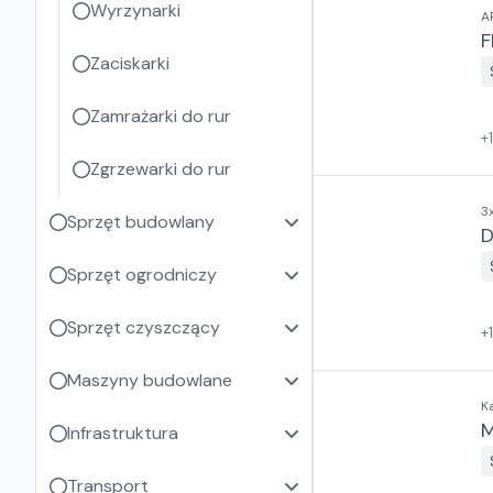
Wyrzynarki
A
F
Zaciskarki
Zamrażarki do rur
+
Zgrzewarki do rur
3
Sprzęt budowlany
D
Sprzęt ogrodniczy
Sprzęt czyszczący
+
Maszyny budowlane
K
M
Infrastruktura
Transport