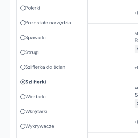
Polerki
+
Pozostałe narzędzia
A
Spawarki
B
Strugi
Szlifierka do ścian
+
Szlifierki
A
S
Wiertarki
Wkrętarki
+
Wykrywacze