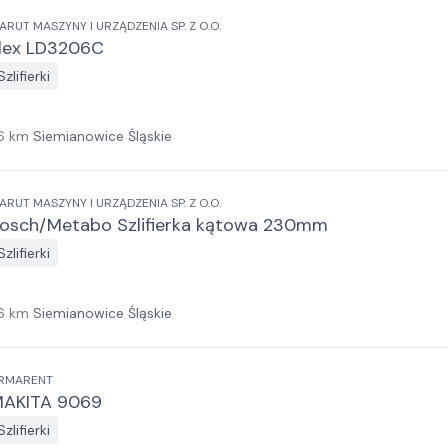
ARUT MASZYNY I URZĄDZENIA SP. Z O.O.
lex LD3206C
Szlifierki
6
km
Siemianowice Śląskie
ARUT MASZYNY I URZĄDZENIA SP. Z O.O.
osch/Metabo Szlifierka kątowa 230mm
Szlifierki
6
km
Siemianowice Śląskie
RMARENT
AKITA 9069
Szlifierki