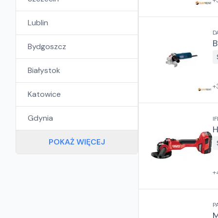
+
Lublin
D
B
Bydgoszcz
Białystok
+
Katowice
Gdynia
IF
H
POKAŻ WIĘCEJ
+
P