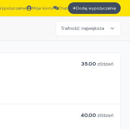
ypożyczalnie
Moje konto
Chat
Dodaj wypożyczalnię
35.00
zł/
dzień
40.00
zł/
dzień