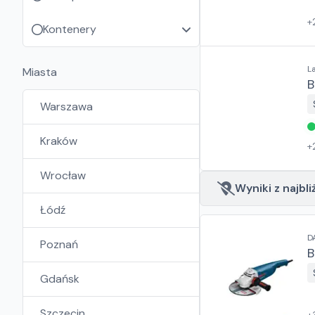
+
Kontenery
L
Miasta
B
Warszawa
Kraków
+
Wrocław
Wyniki z najbli
Łódź
D
Poznań
B
Gdańsk
Szczecin