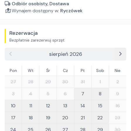
Odbiór osobisty, Dostawa
Wynajem dostępny w:
Ryczówek
Rezerwacja
Bezpłatnie zarezerwuj sprzęt
sierpień 2026
Pon
Wt
Śr
Cz
Pt
Sob
Nie
27
28
29
30
31
1
2
3
4
5
6
7
8
9
10
11
12
13
14
15
16
17
18
19
20
21
22
23
24
25
26
27
28
29
30