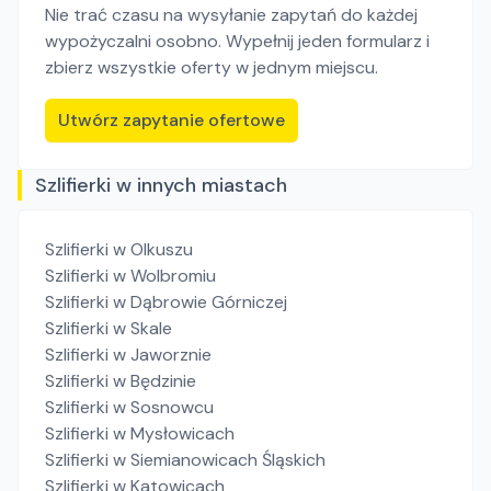
Nie trać czasu na wysyłanie zapytań do każdej
wypożyczalni osobno. Wypełnij jeden formularz i
zbierz wszystkie oferty w jednym miejscu.
Utwórz zapytanie ofertowe
Szlifierki w innych miastach
Szlifierki
w Olkuszu
Szlifierki
w Wolbromiu
Szlifierki
w Dąbrowie Górniczej
Szlifierki
w Skale
Szlifierki
w Jaworznie
Szlifierki
w Będzinie
Szlifierki
w Sosnowcu
Szlifierki
w Mysłowicach
Szlifierki
w Siemianowicach Śląskich
Szlifierki
w Katowicach