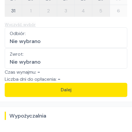
31
1
2
3
4
5
6
Wyczyść wybór
Odbiór
:
Nie wybrano
Zwrot
:
Nie wybrano
Czas wynajmu:
-
Liczba
dni
do opłacenia:
-
Dalej
Wypożyczalnia