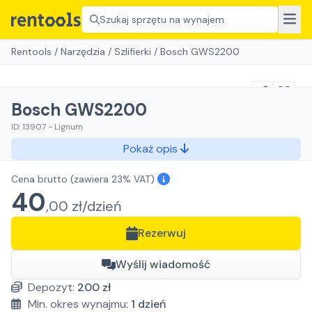
Szukaj sprzętu na wynajem
Rentools
/
Narzędzia
/
Szlifierki
/
Bosch GWS2200
Bosch GWS2200
ID:
13907
-
Lignum
Pokaż opis
Cena brutto
(zawiera 23% VAT)
40
,
00
zł/
dzień
Rezerwuj
Wyślij wiadomość
Depozyt:
200
zł
Min. okres wynajmu:
1
dzień