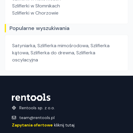
Szlifierki
w Słomnikach
Szlifierki
w Chorzowie
Popularne wyszukiwania
Satyniarka
,
Szlifierka mimośrodowa
,
Szlifierka
kątowa
,
Szlifierka do drewna
,
Szlifierka
oscylacyjna
Rentools sp. z o.o.
team@rentools.pl
Zapytania ofertowe
kliknij tutaj