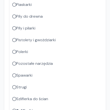
Piaskarki
Piły do drewna
Piły i pilarki
Pistolety i gwożdziarki
Polerki
Pozostałe narzędzia
Spawarki
Strugi
Szlifierka do ścian