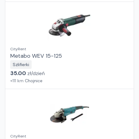
CityRent
Metabo WEV 15-125
Szlifierki
35.00
zł/
dzień
+
111
km
Chojnice
CityRent