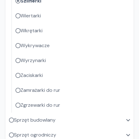
Szlifierki
Wiertarki
Wkrętarki
Wykrywacze
Wyrzynarki
Zaciskarki
Zamrażarki do rur
Zgrzewarki do rur
Sprzęt budowlany
Sprzęt ogrodniczy