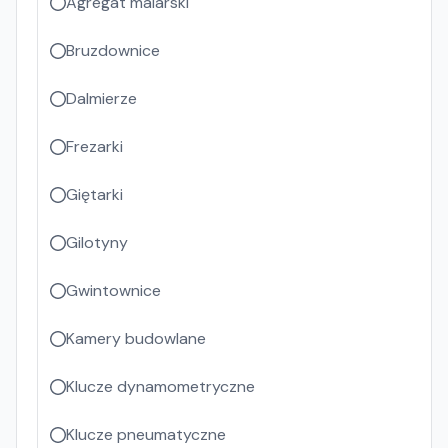
Agregat malarski
Bruzdownice
Dalmierze
Frezarki
Giętarki
Gilotyny
Gwintownice
Kamery budowlane
Klucze dynamometryczne
Klucze pneumatyczne