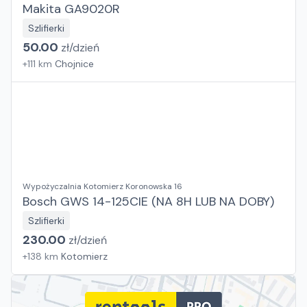
Makita GA9020R
Szlifierki
50.00
zł/
dzień
+
111
km
Chojnice
Wypożyczalnia Kotomierz Koronowska 16
Bosch GWS 14-125CIE (NA 8H LUB NA DOBY)
Szlifierki
230.00
zł/
dzień
+
138
km
Kotomierz