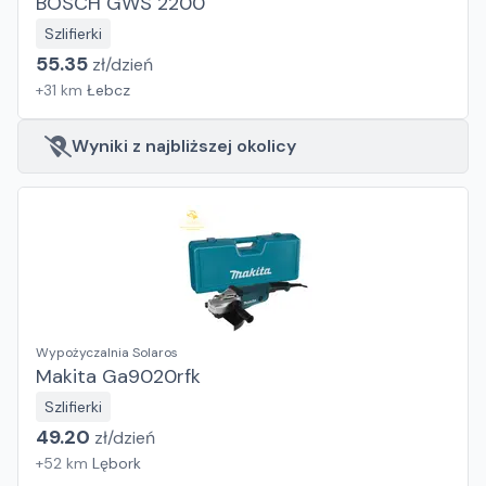
BOSCH GWS 2200
Szlifierki
55.35
zł/
dzień
+
31
km
Łebcz
Wyniki z najbliższej okolicy
Wypożyczalnia Solaros
Makita Ga9020rfk
Szlifierki
49.20
zł/
dzień
+
52
km
Lębork