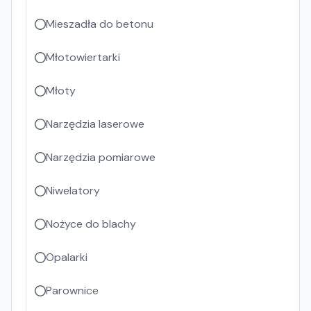
Mieszadła do betonu
Młotowiertarki
Młoty
Narzędzia laserowe
Narzędzia pomiarowe
Niwelatory
Nożyce do blachy
Opalarki
Parownice