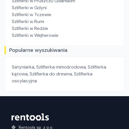
Szlifierki
w Pruszczu Gdańskim
Szlifierki
w Gdyni
Szlifierki
w Tczewie
Szlifierki
w Rumi
Szlifierki
w Redzie
Szlifierki
w Wejherowie
Popularne wyszukiwania
Satyniarka
,
Szlifierka mimośrodowa
,
Szlifierka
kątowa
,
Szlifierka do drewna
,
Szlifierka
oscylacyjna
Rentools sp. z o.o.