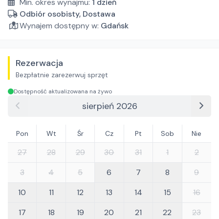
Min. okres wynajmu:
1
dzień
Odbiór osobisty, Dostawa
Wynajem dostępny w:
Gdańsk
Rezerwacja
Bezpłatnie zarezerwuj sprzęt
Dostępność aktualizowana na żywo
sierpień 2026
Pon
Wt
Śr
Cz
Pt
Sob
Nie
27
28
29
30
31
1
2
3
4
5
6
7
8
9
10
11
12
13
14
15
16
17
18
19
20
21
22
23