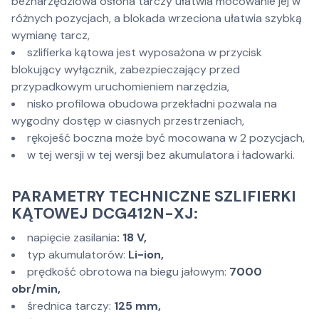
beznarzędziowa osłona tarczy ułatwia mocowanie jej w
różnych pozycjach, a blokada wrzeciona ułatwia szybką
wymianę tarcz,
szlifierka kątowa jest wyposażona w przycisk
blokujący wyłącznik, zabezpieczający przed
przypadkowym uruchomieniem narzędzia,
nisko profilowa obudowa przekładni pozwala na
wygodny dostęp w ciasnych przestrzeniach,
rękojeść boczna może być mocowana w 2 pozycjach,
w tej wersji w tej wersji bez akumulatora i ładowarki.
PARAMETRY TECHNICZNE SZLIFIERKI
KĄTOWEJ DCG412N-XJ:
napięcie zasilania
: 18 V,
typ akumulatorów:
Li-ion,
prędkość obrotowa na biegu jałowym:
7000
obr/min,
średnica tarczy:
125 mm,