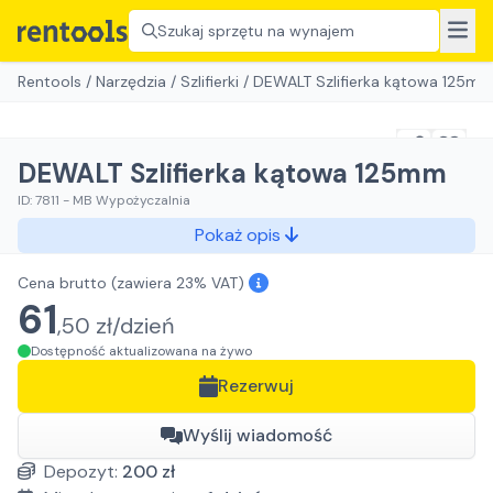
Szukaj sprzętu na wynajem
Rentools
/
Narzędzia
/
Szlifierki
/
DEWALT Szlifierka kątowa 125m
DEWALT Szlifierka kątowa 125mm
ID:
7811
-
MB Wypożyczalnia
Pokaż opis
Cena brutto
(zawiera 23% VAT)
61
,
50
zł/
dzień
Dostępność aktualizowana na żywo
Rezerwuj
Wyślij wiadomość
Depozyt:
200
zł