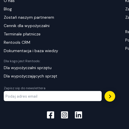
O nas
K
Blog
Z
Zostań naszym partnerem
Za
Cennik dla wypożyczalni
R
Terminale płatnicze
P
Rentools CRM
P
Dokumentacja i baza wiedzy
Dla kogo jest Rentools:
Dla wypożyczalni sprzętu
Dla wypożyczających sprzęt
Zapisz się do newslettera