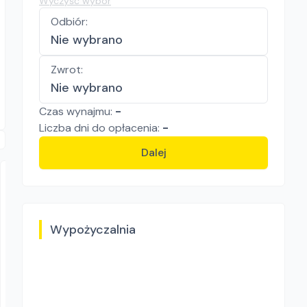
Wyczyść wybór
Odbiór
:
Nie wybrano
Zwrot
:
Nie wybrano
Czas wynajmu:
-
Liczba
dni
do opłacenia:
-
Dalej
Wypożyczalnia
TARBUD Karol Tarczyński
RĘBAK DO GAŁĘZI STILER SPR-070
Rębaki i rozdrabniacze