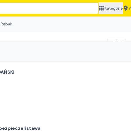
Kategorie
W
 Rębak
AŃSKI
 bezpieczeństawa