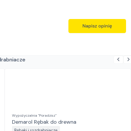
Napisz opinię
zdrabniacze
Wypożyczalnia "Poradzisz"
Demarol Rębak do drewna
Rębaki i rozdrabniacze