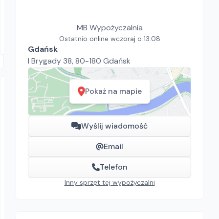
147.60
zł/
dzień
Dostępność aktualizowana na żywo
MB Wypożyczalnia
Swarzędz
Ostatnio online wczoraj o 13:08
Gdańsk
I Brygady 38, 80-180 Gdańsk
Pokaż na mapie
Wyślij wiadomość
Email
MB Wypożyczalnia
Cedrus Rębak
Telefon
Rębaki i rozdrabniacze
Inny sprzęt tej wypożyczalni
246.00
zł/
dzień
Gdańsk