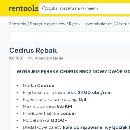
Szukaj sprzętu na wynajem
Rentools
/
Sprzęt ogrodniczy
/
Rębaki i rozdrabniacze
/
Cedrus
Cedrus Rębak
ID:
7831
-
MB Wypożyczalnia
WYNAJEM RĘBAKA CEDRUS RB02 NOWY DWÓR GD
Marka
Cedrus
Prędkość obrotowa noży
2400 obr./min
Pojemność zbiornika oleju
0,6 l
Max moc silnika
6,5 KM
Producent silnika
Loncin
Model silnika
G200F
Dodatkowe zalety
koła pompowane, wyłącznik