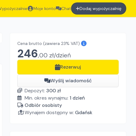
ypożyczalnie
Moje konto
Chat
Dodaj wypożyczalnię
Cena brutto
(zawiera 23% VAT)
246
,
00
zł/
dzień
Rezerwuj
Wyślij wiadomość
Depozyt:
300
zł
Min. okres wynajmu:
1
dzień
Odbiór osobisty
Wynajem dostępny w:
Gdańsk