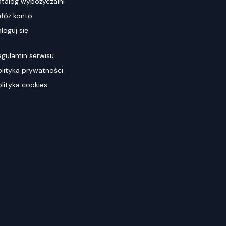
atalog wypożyczalni
ałóż konto
loguj się
egulamin serwisu
olityka prywatności
olityka cookies