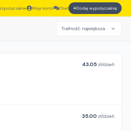
ypożyczalnie
Moje konto
Chat
Dodaj wypożyczalnię
43.05
zł/
dzień
35.00
zł/
dzień