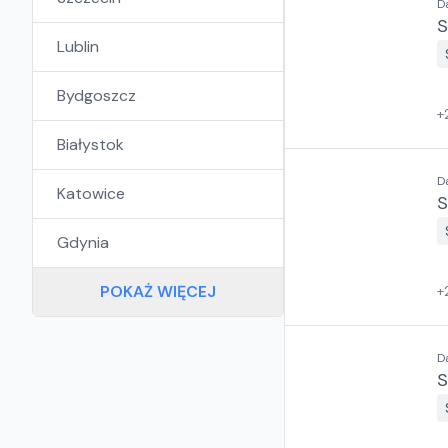
D
S
Lublin
Bydgoszcz
+
Białystok
D
Katowice
S
Gdynia
POKAŻ WIĘCEJ
+
D
S