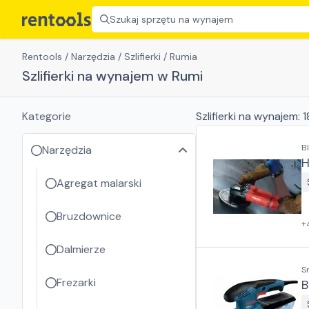
Szukaj sprzętu na wynajem
Rentools
/
Narzędzia
/
Szlifierki
/
Rumia
Szlifierki na wynajem w Rumi
Kategorie
Szlifierki
na wynajem:
1
B
Narzędzia
H
Agregat malarski
Bruzdownice
+
Dalmierze
S
Frezarki
B