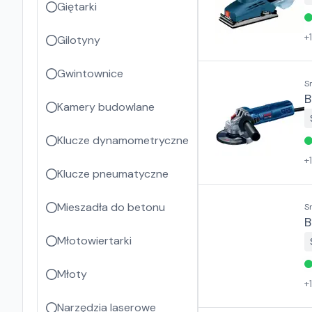
Giętarki
+
1
Gilotyny
Gwintownice
S
B
Kamery budowlane
Klucze dynamometryczne
+
1
Klucze pneumatyczne
Mieszadła do betonu
S
Młotowiertarki
Młoty
+
1
Narzędzia laserowe