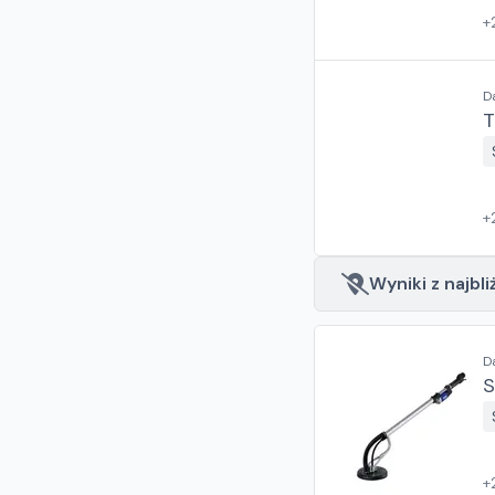
+
D
T
+
Wyniki z najbli
D
S
+