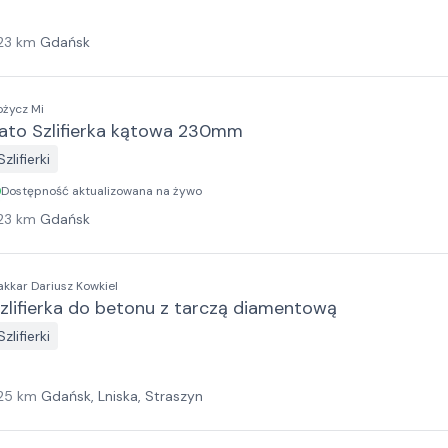
23
km
Gdańsk
ożycz Mi
ato Szlifierka kątowa 230mm
Szlifierki
Dostępność aktualizowana na żywo
23
km
Gdańsk
akkar Dariusz Kowkiel
zlifierka do betonu z tarczą diamentową
Szlifierki
25
km
Gdańsk, Lniska, Straszyn