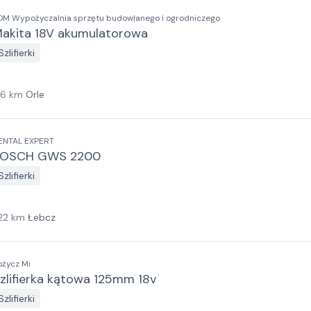
DM Wypożyczalnia sprzętu budowlanego i ogrodniczego
akita 18V akumulatorowa
Szlifierki
16
km
Orle
ENTAL EXPERT
BOSCH GWS 2200
Szlifierki
22
km
Łebcz
ożycz Mi
zlifierka kątowa 125mm 18v
Szlifierki