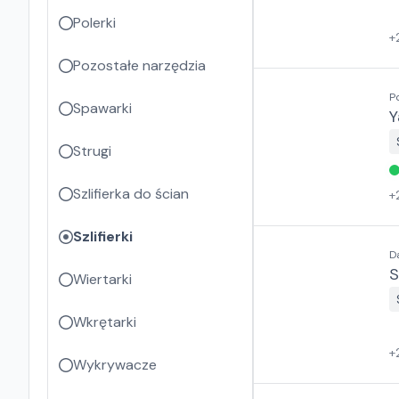
Polerki
+
Pozostałe narzędzia
P
Spawarki
Y
Strugi
Szlifierka do ścian
+
Szlifierki
D
S
Wiertarki
Wkrętarki
+
Wykrywacze