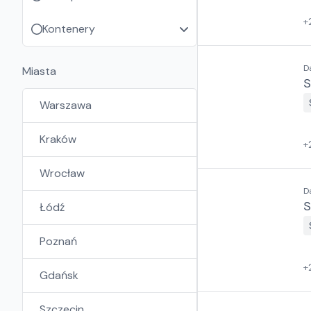
+
Kontenery
D
Miasta
S
Warszawa
Kraków
+
Wrocław
D
S
Łódź
Poznań
+
Gdańsk
Szczecin