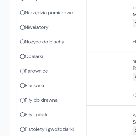
T
Narzędzia pomiarowe
M
Niwelatory
Nożyce do blachy
+
Opalarki
R
Parownice
Piaskarki
+
Piły do drewna
Piły i pilarki
P
S
Pistolety i gwożdziarki