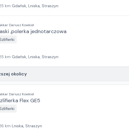
25
km
Gdańsk, Lniska, Straszyn
akkar Dariusz Kowkiel
aski ,polerka jednotarczowa
Szlifierki
25
km
Gdańsk, Lniska, Straszyn
ższej okolicy
akkar Dariusz Kowkiel
zlifierka Flex GE5
Szlifierki
26
km
Lniska, Straszyn