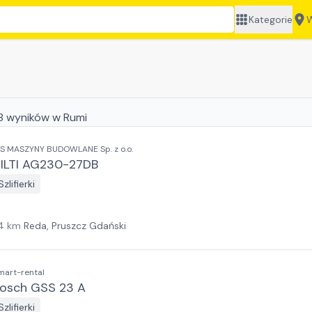
Kategorie
W
8
wyników
w Rumi
IS MASZYNY BUDOWLANE Sp. z o.o.
ILTI AG230-27DB
Szlifierki
4
km
Reda, Pruszcz Gdański
mart-rental
osch GSS 23 A
Szlifierki