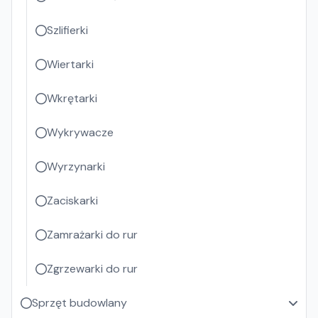
Szlifierki
Wiertarki
Wkrętarki
Wykrywacze
Wyrzynarki
Zaciskarki
Zamrażarki do rur
Zgrzewarki do rur
Sprzęt budowlany