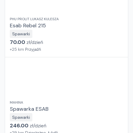
PHU PROLIT LUKASZ KULESZA
Esab Rebel 215
Spawarki
70.00
zł/
dzień
+
25
km
Przyjaźń
MAHINA
Spawarka ESAB
Spawarki
246.00
zł/
dzień
+
29
km
Dzierżążno, Łódź