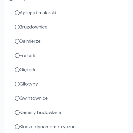
Agregat malarski
Bruzdownice
Dalmierze
Frezarki
Giętarki
Gilotyny
Gwintownice
Kamery budowlane
Klucze dynamometryczne