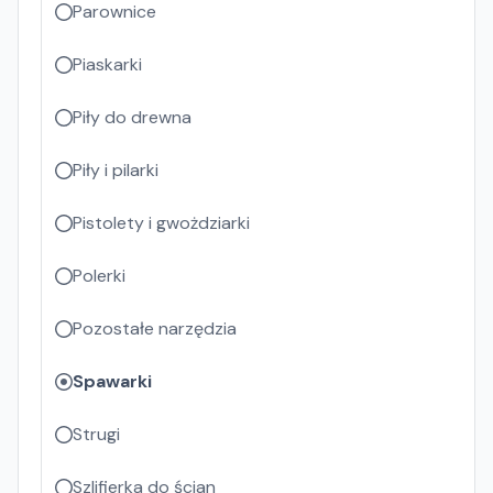
Parownice
Piaskarki
Piły do drewna
Piły i pilarki
Pistolety i gwożdziarki
Polerki
Pozostałe narzędzia
Spawarki
Strugi
Szlifierka do ścian