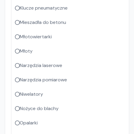
Klucze pneumatyczne
Mieszadła do betonu
Młotowiertarki
Młoty
Narzędzia laserowe
Narzędzia pomiarowe
Niwelatory
Nożyce do blachy
Opalarki