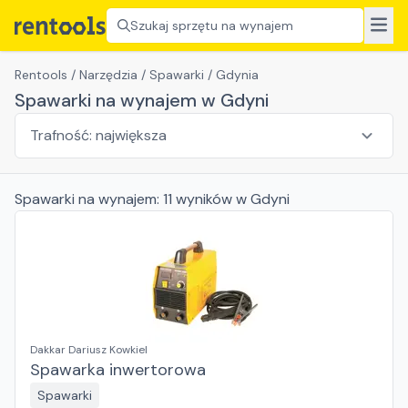
Szukaj sprzętu na wynajem
Rentools
/
Narzędzia
/
Spawarki
/
Gdynia
Spawarki na wynajem w Gdyni
Spawarki
na wynajem:
11
wyników
w Gdyni
Dakkar Dariusz Kowkiel
Spawarka inwertorowa
Spawarki