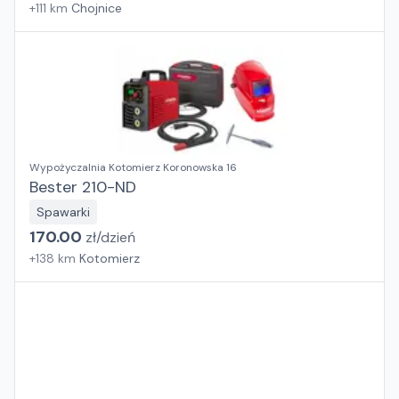
+
111
km
Chojnice
Wypożyczalnia Kotomierz Koronowska 16
Bester 210-ND
Spawarki
170.00
zł/
dzień
+
138
km
Kotomierz