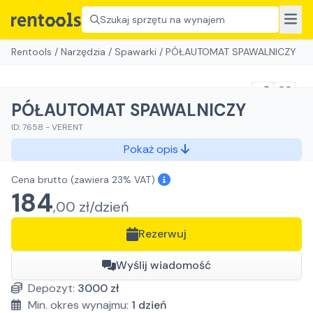
Szukaj sprzętu na wynajem
Rentools
/
Narzędzia
/
Spawarki
/
PÓŁAUTOMAT SPAWALNICZY
PÓŁAUTOMAT SPAWALNICZY
ID:
7658
-
VERENT
Pokaż opis
Cena brutto
(zawiera 23% VAT)
184
,
00
zł/
dzień
Rezerwuj
Wyślij wiadomość
Depozyt:
3000
zł
Min. okres wynajmu:
1
dzień