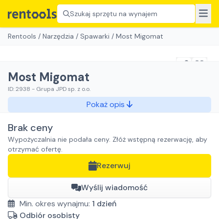
Szukaj sprzętu na wynajem
Rentools
/
Narzędzia
/
Spawarki
/
Most Migomat
Most Migomat
ID:
2938
-
Grupa JPD sp. z o.o.
Pokaż opis
Brak ceny
Wypożyczalnia nie podała ceny. Złóż wstępną rezerwację, aby
otrzymać ofertę.
Rezerwuj
Wyślij wiadomość
Min. okres wynajmu:
1
dzień
Odbiór osobisty