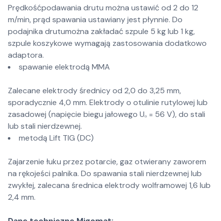
Prędkośćpodawania drutu można ustawić od 2 do 12
m/min, prąd spawania ustawiany jest płynnie. Do
podajnika drutumożna zakładać szpule 5 kg lub 1 kg,
szpule koszykowe wymagają zastosowania dodatkowo
adaptora.
spawanie elektrodą MMA
Zalecane elektrody średnicy od 2,0 do 3,25 mm,
sporadycznie 4,0 mm. Elektrody o otulinie rutylowej lub
zasadowej (napięcie biegu jałowego Uₒ = 56 V), do stali
lub stali nierdzewnej.
metodą Lift TIG (DC)
Zajarzenie łuku przez potarcie, gaz otwierany zaworem
na rękojeści palnika. Do spawania stali nierdzewnej lub
zwykłej, zalecana średnica elektrody wolframowej 1,6 lub
2,4 mm.
Dane techniczne Migomat: