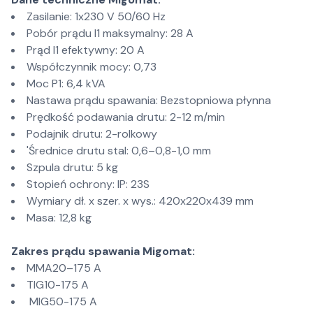
Zasilanie: 1x230 V 50/60 Hz
Pobór prądu I1 maksymalny: 28 A
Prąd I1 efektywny: 20 A
Współczynnik mocy: 0,73
Moc P1: 6,4 kVA
Nastawa prądu spawania: Bezstopniowa płynna
Prędkość podawania drutu: 2-12 m/min
Podajnik drutu: 2-rolkowy
'Średnice drutu stal: 0,6–0,8-1,0 mm
Szpula drutu: 5 kg
Stopień ochrony: IP: 23S
Wymiary dł. x szer. x wys.: 420x220x439 mm
Masa: 12,8 kg
Zakres prądu spawania Migomat:
MMA20–175 A
TIG10-175 A
MIG50-175 A