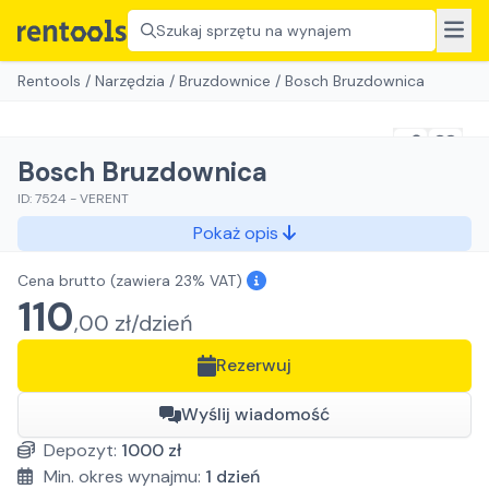
Szukaj sprzętu na wynajem
Rentools
/
Narzędzia
/
Bruzdownice
/
Bosch Bruzdownica
Bosch Bruzdownica
ID:
7524
-
VERENT
Pokaż opis
Cena brutto
(zawiera 23% VAT)
110
,
00
zł/
dzień
Rezerwuj
Wyślij wiadomość
Depozyt:
1000
zł
Min. okres wynajmu:
1
dzień