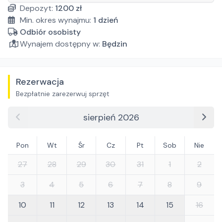
Depozyt:
1200
zł
Min. okres wynajmu:
1
dzień
Odbiór osobisty
Wynajem dostępny w:
Będzin
Rezerwacja
Bezpłatnie zarezerwuj sprzęt
sierpień 2026
Pon
Wt
Śr
Cz
Pt
Sob
Nie
27
28
29
30
31
1
2
3
4
5
6
7
8
9
10
11
12
13
14
15
16