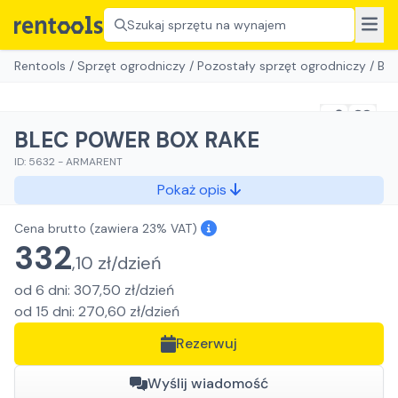
Szukaj sprzętu na wynajem
Rentools
/
Sprzęt ogrodniczy
/
Pozostały sprzęt ogrodniczy
/
BL
BLEC POWER BOX RAKE
ID:
5632
-
ARMARENT
Pokaż opis
Cena brutto
(zawiera 23% VAT)
332
,
10
zł/
dzień
od
6
dni
:
307,50
zł/
dzień
od
15
dni
:
270,60
zł/
dzień
Rezerwuj
Wyślij wiadomość