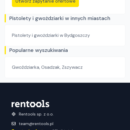
Utwórz zapytanie ofertowe
Pistolety i gwożdziarki w innych miastach
Pistolety i gwożdziarki
w Bydgoszczy
Popularne wyszukiwania
Gwoździarka
,
Osadzak
,
Zszywacz
Rentools sp. z o.o.
team@rentools.pl