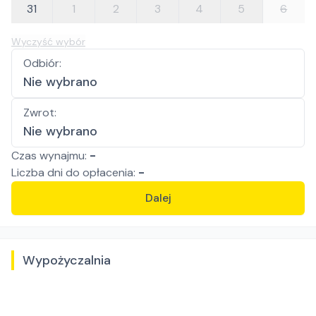
31
1
2
3
4
5
6
Wyczyść wybór
Odbiór
:
Nie wybrano
Zwrot
:
Nie wybrano
Czas wynajmu:
-
Liczba
dni
do opłacenia:
-
Dalej
Wypożyczalnia