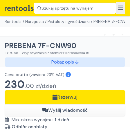
Szukaj sprzętu na wynajem
Rentools
/
Narzędzia
/
Pistolety i gwożdziarki
/
PREBENA 7F-CNW
PREBENA 7F-CNW90
ID:
7058
-
Wypożyczalnia Kotomierz Koronowska 16
Pokaż opis
Cena brutto
(zawiera 23% VAT)
230
,
00
zł/
dzień
Rezerwuj
Wyślij wiadomość
Min. okres wynajmu:
1
dzień
Odbiór osobisty