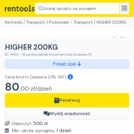
Szukaj sprzętu na wynajem
Rentools
/
Transport
/
Pozostałe - Transport
/
HIGHER 200KG
HIGHER 200KG
ID:
7480
-
Wypożyczalnia Kotomierz Koronowska 16
Pokaż opis
Cena brutto
(zawiera 23% VAT)
80
,
00
zł/
dzień
Rezerwuj
Wyślij wiadomość
Depozyt:
500
zł
Min. okres wynajmu:
1
dzień