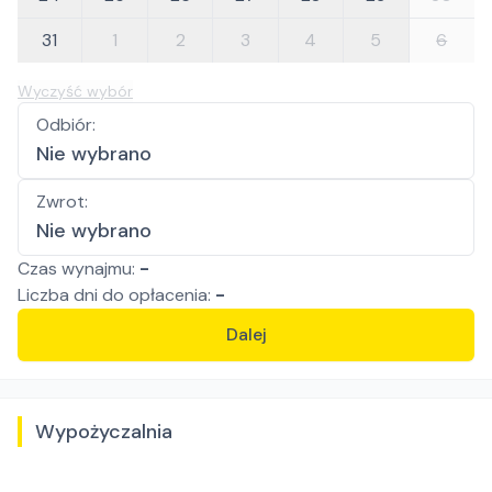
31
1
2
3
4
5
6
Wyczyść wybór
Odbiór
:
Nie wybrano
Zwrot
:
Nie wybrano
Czas wynajmu:
-
Liczba
dni
do opłacenia:
-
Dalej
Wypożyczalnia