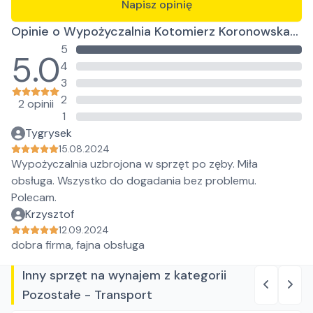
Napisz opinię
Opinie o Wypożyczalnia Kotomierz Koronowska
5
16
5.0
4
3
2
2 opinii
1
Tygrysek
15.08.2024
Wypożyczalnia uzbrojona w sprzęt po zęby. Miła
obsługa. Wszystko do dogadania bez problemu.
Polecam.
Krzysztof
12.09.2024
dobra firma, fajna obsługa
Inny sprzęt na wynajem z kategorii
Pozostałe - Transport