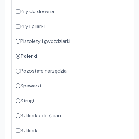
Piły do drewna
Piły i pilarki
Pistolety i gwożdziarki
Polerki
Pozostałe narzędzia
Spawarki
Strugi
Szlifierka do ścian
Szlifierki