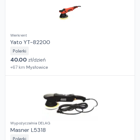
Werkrent
Yato YT-82200
Polerki
40.00
zł/
dzień
+
67
km
Mysłowice
Wypożyczalnia DELAG
Masner L5318
Polerki