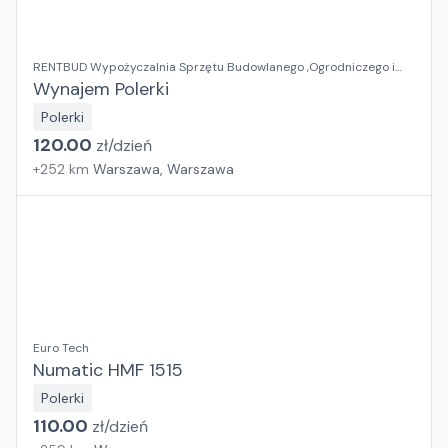
RENTBUD Wypożyczalnia Sprzętu Budowlanego ,Ogrodniczego i
Elektronarzędzi
Wynajem Polerki
Polerki
120.00
zł/
dzień
+
252
km
Warszawa, Warszawa
Euro Tech
Numatic HMF 1515
Polerki
110.00
zł/
dzień