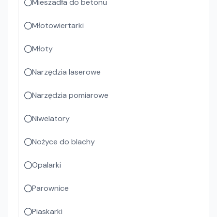
Mieszadła do betonu
Młotowiertarki
Młoty
Narzędzia laserowe
Narzędzia pomiarowe
Niwelatory
Nożyce do blachy
Opalarki
Parownice
Piaskarki