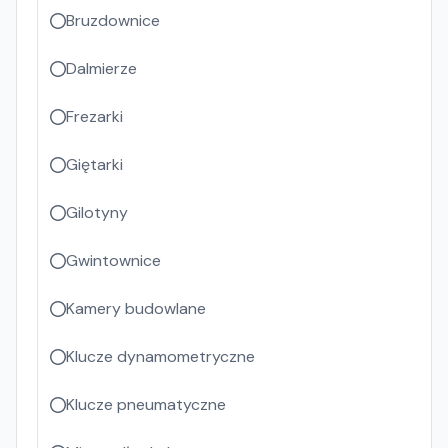
Bruzdownice
Dalmierze
Frezarki
Giętarki
Gilotyny
Gwintownice
Kamery budowlane
Klucze dynamometryczne
Klucze pneumatyczne