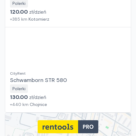
Polerki
120.00
zł/
dzień
+
385
km
Kotomierz
CityRent
Schwamborn STR 580
Polerki
130.00
zł/
dzień
+
440
km
Chojnice