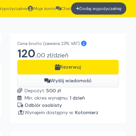
ypożyczalnie
Moje konto
Chat
Dodaj wypożyczalnię
Cena brutto
(zawiera 23% VAT)
120
,
00
zł/
dzień
Rezerwuj
Wyślij wiadomość
Depozyt:
500
zł
Min. okres wynajmu:
1
dzień
Odbiór osobisty
Wynajem dostępny w:
Kotomierz