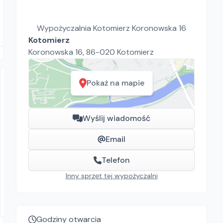
Wypożyczalnia Kotomierz Koronowska 16
Kotomierz
Koronowska 16, 86-020 Kotomierz
Pokaż na mapie
Wyślij wiadomość
Email
STROMO RENTAL
Makita SA7000c
Telefon
Polerki
Inny sprzęt tej wypożyczalni
49.00
zł/
dzień
Wrocław
Godziny otwarcia