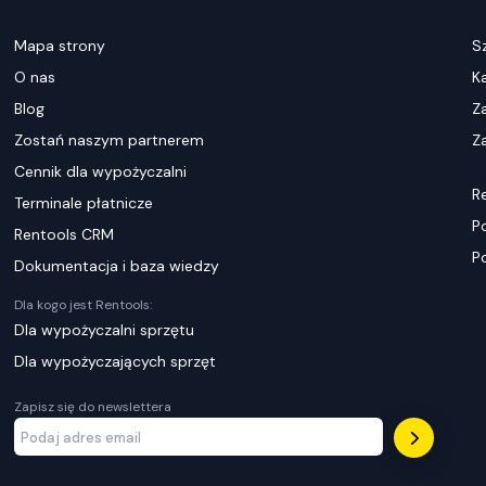
Mapa strony
S
O nas
K
Blog
Z
Zostań naszym partnerem
Za
Cennik dla wypożyczalni
R
Terminale płatnicze
P
Rentools CRM
P
Dokumentacja i baza wiedzy
Dla kogo jest Rentools:
Dla wypożyczalni sprzętu
Dla wypożyczających sprzęt
Zapisz się do newslettera