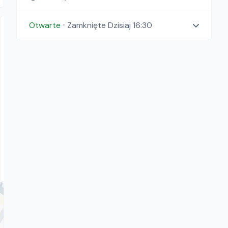
Otwarte
⋅
Zamknięte
Dzisiaj 16:30
Wypożyczalnia Kotomierz Koronowska 16
ROZWIJAKI DO KABLI I STALKA
Pozostałe narzędzia
60.00
zł/
dzień
Kotomierz