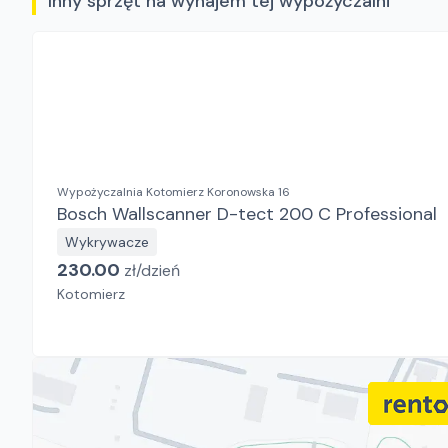
Inny sprzęt na wynajem tej wypożyczalni
Wypożyczalnia Kotomierz Koronowska 16
Bosch Wallscanner D-tect 200 C Professional
Wykrywacze
230.00
zł/
dzień
Kotomierz