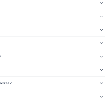
?
?
 adres?