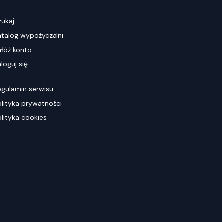
zukaj
atalog wypożyczalni
ałóż konto
loguj się
egulamin serwisu
olityka prywatności
olityka cookies