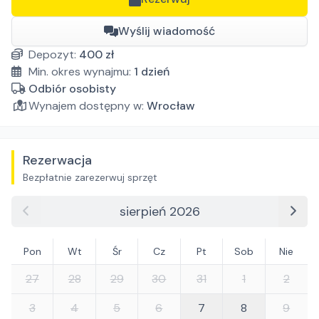
Wyślij wiadomość
Depozyt:
400
zł
Min. okres wynajmu:
1
dzień
Odbiór osobisty
Wynajem dostępny w:
Wrocław
Rezerwacja
Bezpłatnie zarezerwuj sprzęt
sierpień 2026
Pon
Wt
Śr
Cz
Pt
Sob
Nie
27
28
29
30
31
1
2
3
4
5
6
7
8
9