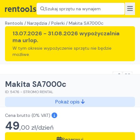
Szukaj sprzętu na wynajem
Rentools
/
Narzędzia
/
Polerki
/
Makita SA7000c
13.07.2026
-
31.08.2026
wypożyczalnia
ma urlop.
W tym okresie wypożyczenie sprzętu nie będzie
możliwe.
Makita SA7000c
ID:
5476
-
STROMO RENTAL
Pokaż opis
Cena brutto
(0% VAT)
49
,
00
zł/
dzień
Rezerwuj