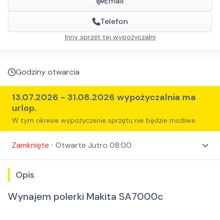
Email
Telefon
Inny sprzęt tej wypożyczalni
Godziny otwarcia
13.07.2026
-
31.08.2026
wypożyczalnia ma
urlop.
W tym okresie wypożyczenie sprzętu nie będzie możliwe.
Zamknięte
⋅
Otwarte
Jutro 08:00
Opis
Wynajem polerki Makita SA7000c