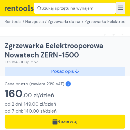
Szukaj sprzętu na wynajem
Rentools
/
Narzędzia
/
Zgrzewarki do rur
/
Zgrzewarka Eelektroo
Zgrzewarka Eelektrooporowa
Nowatech ZERN-1500
ID:
9104
-
IFI sp. z o.o.
Pokaż opis
Cena brutto
(zawiera 23% VAT)
160
,
00
zł/
dzień
od
2
dni
:
149,00
zł/
dzień
od
7
dni
:
140,00
zł/
dzień
Rezerwuj