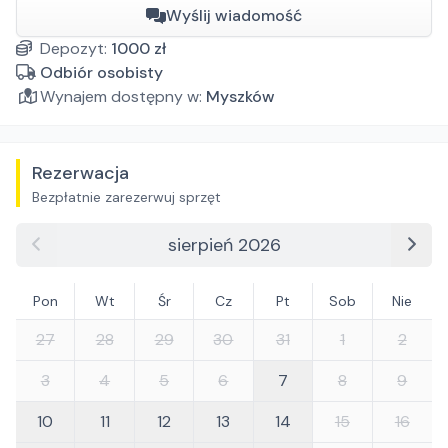
Wyślij wiadomość
Depozyt:
1000
zł
Odbiór osobisty
Wynajem dostępny w:
Myszków
Rezerwacja
Bezpłatnie zarezerwuj sprzęt
sierpień 2026
Pon
Wt
Śr
Cz
Pt
Sob
Nie
27
28
29
30
31
1
2
3
4
5
6
7
8
9
10
11
12
13
14
15
16