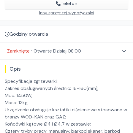
Telefon
Inny sprzęt tej wypożyczalni
Godziny otwarcia
Zamknięte
⋅
Otwarte
Dzisiaj 08:00
Opis
Specyfikacja zgrzewarki:
Zakres obsługiwanych średnic: 16-160[mm];
Moc: 1450W;
Masa: 13kg;
Urządzenie obsługuje kształtki ciśnieniowe stosowane w
branży WOD-KAN oraz GAZ;
Końcówki kątowe Ø4 i Ø4,7 w zestawie;
Cztery tryby pracy: manualny, barkod skaner, barkod