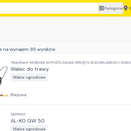
Kategorie
W
e
na wynajem:
85
wyników
"MobiRent" MOBILNA WYPOŻYCZALNIA SPRZĘTU BUDOWLANEGO I OGR
Walec do trawy
Walce ogrodowe
Błażowa
DAPRENT
AL-KO GW 50
Walce ogrodowe