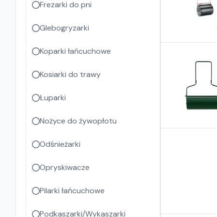
Frezarki do pni
Glebogryzarki
Koparki łańcuchowe
Kosiarki do trawy
Łuparki
Nożyce do żywopłotu
Odśnieżarki
Opryskiwacze
Pilarki łańcuchowe
Podkaszarki/Wykaszarki