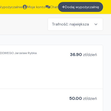
ypożyczalnie
Moje konto
Chat
Dodaj wypożyczalnię
ODOWEGO Jaroslaw Rybka
36.90
zł/
dzień
50.00
zł/
dzień