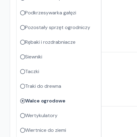
Podkrzesywarka gałęzi
Pozostały sprzęt ogrodniczy
Rębaki i rozdrabniacze
Siewniki
Taczki
Traki do drewna
Walce ogrodowe
Wertykulatory
Wiertnice do ziemi