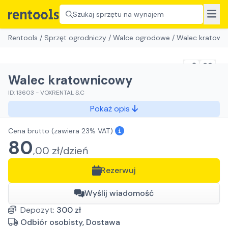
Szukaj sprzętu na wynajem
Rentools
/
Sprzęt ogrodniczy
/
Walce ogrodowe
/
Walec kratown
Walec kratownicowy
ID:
13603
-
VOXRENTAL S.C
Pokaż opis
Cena brutto
(zawiera 23% VAT)
80
,
00
zł/
dzień
Rezerwuj
Wyślij wiadomość
Depozyt:
300
zł
Odbiór osobisty, Dostawa