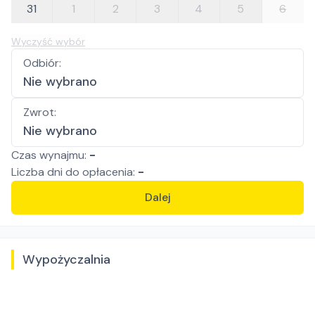
31
1
2
3
4
5
6
Wyczyść wybór
Odbiór
:
Nie wybrano
Zwrot
:
Nie wybrano
Czas wynajmu:
-
Liczba
dni
do opłacenia:
-
Dalej
Wypożyczalnia