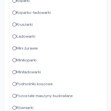
Koparki
Koparko-ładowarki
Kruszarki
Ładowarki
Mini żurawie
Minikoparki
Miniładowarki
Podnośniki koszowe
Pozostałe maszyny budowlane
Równiarki