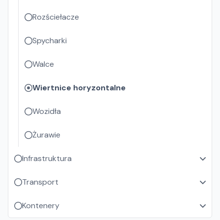
Rozściełacze
Spycharki
Walce
Wiertnice horyzontalne
Wozidła
Żurawie
Infrastruktura
Transport
Kontenery