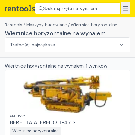
Szukaj sprzętu na wynajem
Rentools
/
Maszyny budowlane
/
Wiertnice horyzontalne
Wiertnice horyzontalne na wynajem
Wiertnice horyzontalne
na wynajem:
1
wyników
SM TEAM
BERETTA ALFREDO T-47 S
Wiertnice horyzontalne