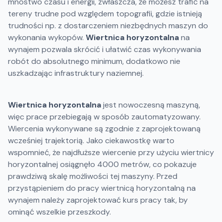
mnóstwo czasu i energii, zwłaszcza, że możesz trafić na
tereny trudne pod względem topografii, gdzie istnieją
trudności np. z dostarczeniem niezbędnych maszyn do
wykonania wykopów.
Wiertnica horyzontalna
na
wynajem pozwala skrócić i ułatwić czas wykonywania
robót do absolutnego minimum, dodatkowo nie
uszkadzając infrastruktury naziemnej.
Wiertnica horyzontalna
jest nowoczesną maszyną,
więc prace przebiegają w sposób zautomatyzowany.
Wiercenia wykonywane są zgodnie z zaprojektowaną
wcześniej trajektorią. Jako ciekawostkę warto
wspomnieć, że najdłuższe wiercenie przy użyciu wiertnicy
horyzontalnej osiągnęło 4000 metrów, co pokazuje
prawdziwą skalę możliwości tej maszyny. Przed
przystąpieniem do pracy wiertnicą horyzontalną na
wynajem należy zaprojektować kurs pracy tak, by
ominąć wszelkie przeszkody.