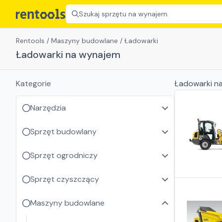
Szukaj sprzętu na wynajem
Rentools
/
Maszyny budowlane
/
Ładowarki
Ładowarki na wynajem
Kategorie
Ładowarki
na
Narzędzia
Sprzęt budowlany
Sprzęt ogrodniczy
Sprzęt czyszczący
Maszyny budowlane