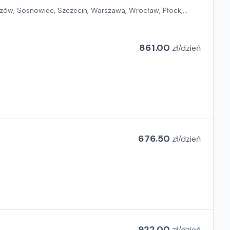
zów, Sosnowiec, Szczecin, Warszawa, Wrocław, Płock,
861.00
zł/
dzień
676.50
zł/
dzień
922.00
zł/
dzień