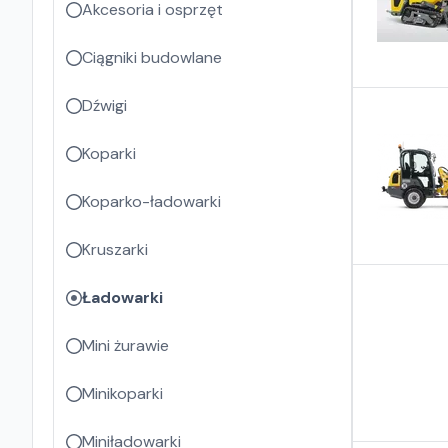
Akcesoria i osprzęt
Ciągniki budowlane
Dźwigi
Koparki
Koparko-ładowarki
Kruszarki
Ładowarki
Mini żurawie
Minikoparki
Miniładowarki