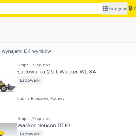
Kategorie
W
 wynajem:
134
wyników
Grupa JPD sp. z o.o.
Ładowarka 2.5 t Wacker WL 34
Ładowarki
Lublin, Rzeszów, Puławy
Grupa JPD sp. z o.o.
Wacker Neuson DT10
Ładowarki