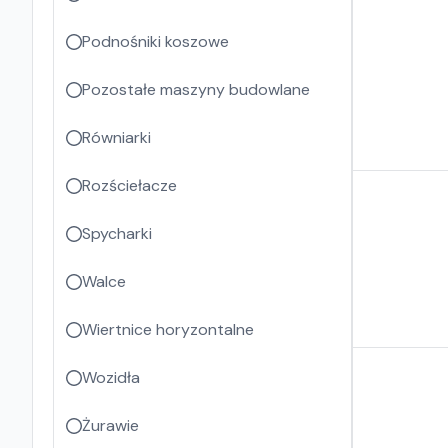
Podnośniki koszowe
Pozostałe maszyny budowlane
Równiarki
Rozściełacze
Spycharki
Walce
Wiertnice horyzontalne
Wozidła
Żurawie