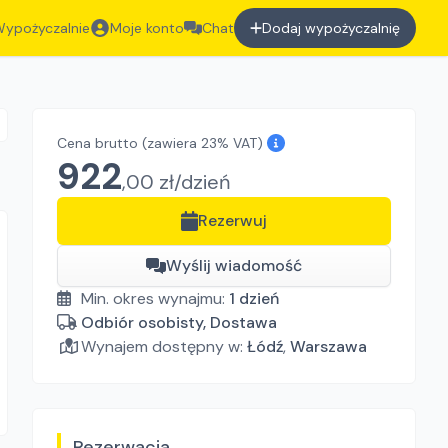
ypożyczalnie
Moje konto
Chat
Dodaj wypożyczalnię
Cena brutto
(zawiera 23% VAT)
922
,
00
zł/
dzień
Rezerwuj
Wyślij wiadomość
Min. okres wynajmu:
1
dzień
Odbiór osobisty, Dostawa
Wynajem dostępny w:
Łódź
,
Warszawa
Rezerwacja