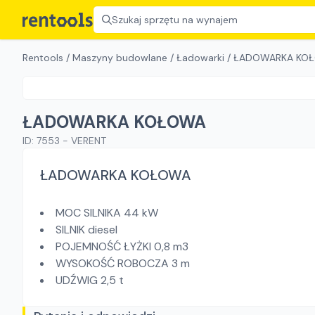
Szukaj sprzętu na wynajem
Rentools
/
Maszyny budowlane
/
Ładowarki
/
ŁADOWARKA KO
ŁADOWARKA KOŁOWA
ID:
7553
-
VERENT
ŁADOWARKA KOŁOWA
MOC SILNIKA 44 kW
SILNIK diesel
POJEMNOŚĆ ŁYŻKI 0,8 m3
WYSOKOŚĆ ROBOCZA 3 m
UDŹWIG 2,5 t