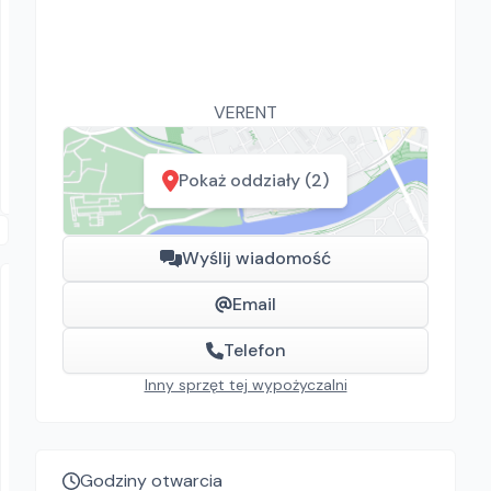
Windex Andrzej Aszyk
MANITOU MT 1440 SLT
VERENT
Ładowarki
Chojnice
Pokaż oddziały (2)
Wyślij wiadomość
Email
Telefon
Inny sprzęt tej wypożyczalni
VERENT
POJEMNIK DO BETONU KWADRATOWY
Godziny otwarcia