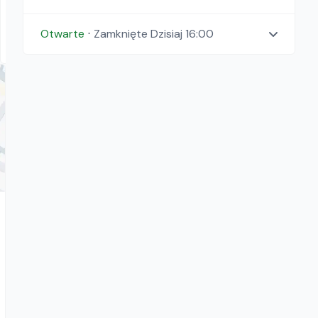
Pojemniki do betonu
159.00
zł/
dzień
Otwarte
⋅
Zamknięte
Dzisiaj 16:00
Warszawa, Łódź