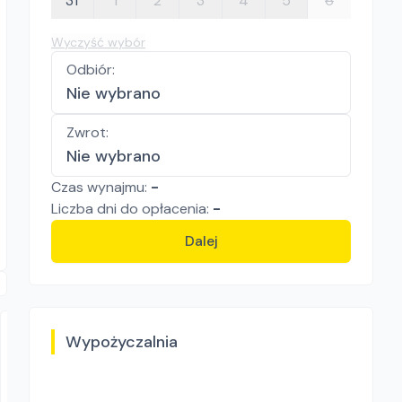
31
1
2
3
4
5
6
Wyczyść wybór
Odbiór
:
Nie wybrano
Zwrot
:
Nie wybrano
Czas wynajmu:
-
Liczba
dni
do opłacenia:
-
Dalej
Wypożyczalnia