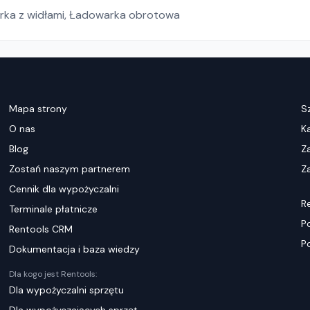
ka z widłami
,
Ładowarka obrotowa
Mapa strony
S
O nas
K
Blog
Z
Zostań naszym partnerem
Za
Cennik dla wypożyczalni
R
Terminale płatnicze
P
Rentools CRM
P
Dokumentacja i baza wiedzy
Dla kogo jest Rentools:
Dla wypożyczalni sprzętu