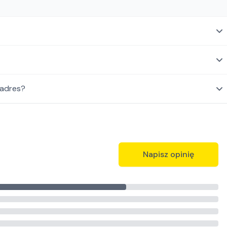
 adres?
Napisz opinię