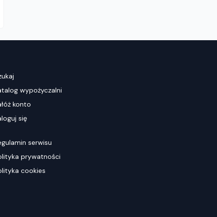
zukaj
atalog wypożyczalni
ałóż konto
loguj się
egulamin serwisu
olityka prywatności
olityka cookies