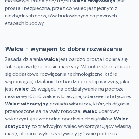
możliwości. Praca przy użyciu
walca drogowego
jest
prosta i bezpieczna, przez co walec jest jednym z
niezbędnych sprzętów budowlanych na pewnych
etapach budowy.
Walce - wynajem to dobre rozwiązanie
Zasada działania
walca
jest bardzo prosta i opiera się
tak naprawdę na masie maszyny. Współcześnie stosuje
się dodatkowe rozwiązania technologiczne, które
wspomagają działanie tej bardzo prostej maszyny, jaką
jest
walec
. Ze względu na oddziaływanie na podłoże
można wyróżnić walce wibracyjne, udarowe i statyczne.
Walec wibracyjny
posiada wibratory, których drgania
przenoszone są na wały robocze.
Walec
udarowy
wykorzystuje swobodne opadanie obciążników.
Walec
statyczny
to tradycyjny walec wykorzystujący własną
masę, obecnie wykorzystywany głównie podczas