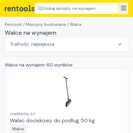
Szukaj sprzętu na wynajem
Rentools
/
Maszyny budowlane
/
Walce
Walce na wynajem
Walce
na wynajem:
60
wyników
VOXRENTAL S.C
Walec dociskowy do podług 50 kg
Walce