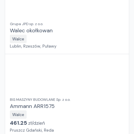
Grupa JPD sp. z o.o.
Walec okołkowan
Walce
Lublin, Rzeszów, Puławy
BIS MASZYNY BUDOWLANE Sp. z o.o.
Ammann ARR1575
Walce
461.25
zł/
dzień
Pruszcz Gdański, Reda