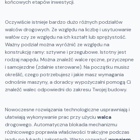
końcowych etapów inwestycji.
Oczywiście istnieje bardzo dużo różnych podziałów
walców drogowych. Ze względu na liczbę i usytuowanie
wałów czy ze względu na ich kształt lub sprężystość.
Ważny podział można wyróżnić ze względu na
konstrukcję ramy: sztywne i przegubowe. Istotny jest
rodzaj napędu. Można znaleźć walce ręczne, przyczepne
i samojezdne (zdalnie sterowane). Na początku musisz
określić, czego potrzebujesz i jakie masz wymagania
odnośnie maszyny, a doradcy wypożyczalni pomogą Ci
znaleźć walec odpowiedni do zakresu Twojej budowy.
Nowoczesne rozwiązania technologiczne usprawniają i
ułatwiają wykonywanie prac przy użyciu
walca
drogowego. Automatyczna blokada mechanizmu
różnicowego poprawia właściwości trakcyjne podczas
jazdy po łukach i zakrętach. Warto rozważyć
wynajem