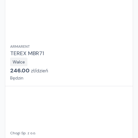
ARMARENT
TEREX MBR71
Walce
246.00
zł/
dzień
Będzin
Chogi Sp. z o.o.