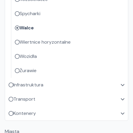
Spycharki
Walce
Wiertnice horyzontalne
Wozidła
Żurawie
Infrastruktura
Transport
Kontenery
Miasta