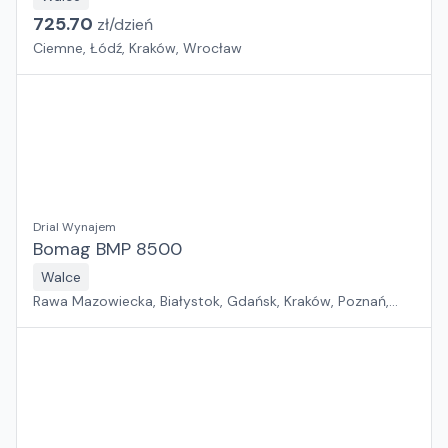
725.70
zł/
dzień
Ciemne, Łódź, Kraków, Wrocław
Drial Wynajem
Bomag BMP 8500
Walce
Rawa Mazowiecka, Białystok, Gdańsk, Kraków, Poznań,
Rzeszów, Sosnowiec, Szczecin, Warszawa, Wrocław,
Płock, Jawor, Pabianice, Suchy Las, Zielona Góra