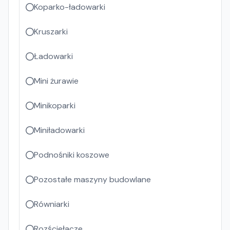
Koparko-ładowarki
Kruszarki
Ładowarki
Mini żurawie
Minikoparki
Miniładowarki
Podnośniki koszowe
Pozostałe maszyny budowlane
Równiarki
Rozściełacze