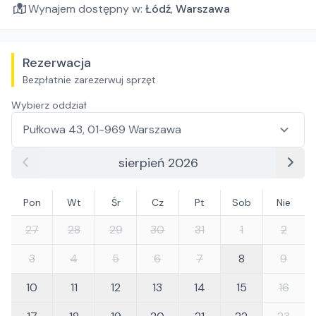
Wynajem dostępny w:
Łódź
,
Warszawa
Rezerwacja
Bezpłatnie zarezerwuj sprzęt
Wybierz oddział
sierpień 2026
Pon
Wt
Śr
Cz
Pt
Sob
Nie
27
28
29
30
31
1
2
3
4
5
6
7
8
9
10
11
12
13
14
15
16