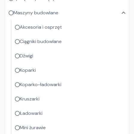
Maszyny budowlane
Akcesoria i osprzęt
Ciągniki budowlane
Dźwigi
Koparki
Koparko-ładowarki
Kruszarki
Ładowarki
Mini żurawie