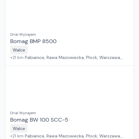
Drial Wynajem
Bomag BMP 8500
Walce
+
21
km
Pabianice, Rawa Mazowiecka, Płock, Warszawa,
Sosnowiec, Poznań, Suchy Las, Wrocław, Kraków, Jawor,
Zielona Góra, Rzeszów, Gdańsk, Białystok, Szczecin
Drial Wynajem
Bomag BW 100 SCC-5
Walce
+
21
km
Pabianice, Rawa Mazowiecka, Płock, Warszawa,