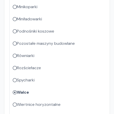
Minikoparki
Miniładowarki
Podnośniki koszowe
Pozostałe maszyny budowlane
Równiarki
Rozściełacze
Spycharki
Walce
Wiertnice horyzontalne