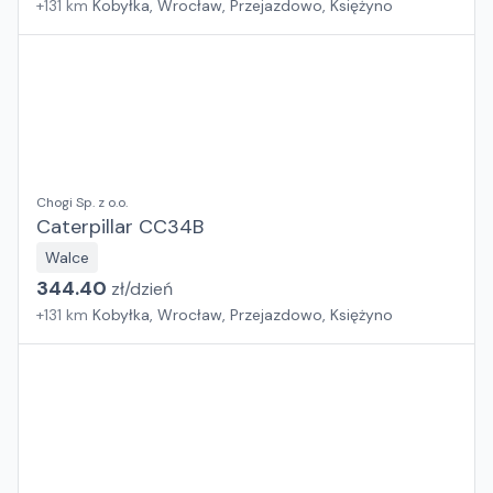
+
131
km
Kobyłka, Wrocław, Przejazdowo, Księżyno
Chogi Sp. z o.o.
Caterpillar CC34B
Walce
344.40
zł/
dzień
+
131
km
Kobyłka, Wrocław, Przejazdowo, Księżyno