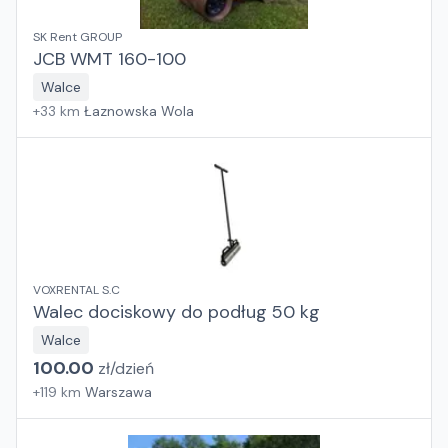
SK Rent GROUP
JCB WMT 160-100
Walce
+
33
km
Łaznowska Wola
VOXRENTAL S.C
Walec dociskowy do podług 50 kg
Walce
100.00
zł/
dzień
+
119
km
Warszawa