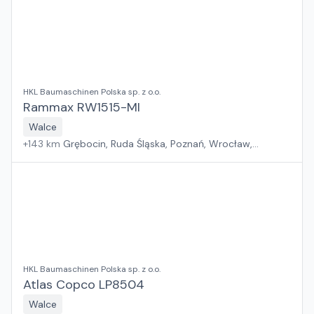
HKL Baumaschinen Polska sp. z o.o.
Rammax RW1515-MI
Walce
+
143
km
Grębocin, Ruda Śląska, Poznań, Wrocław,
Kryspinów, Gdańsk
HKL Baumaschinen Polska sp. z o.o.
Atlas Copco LP8504
Walce