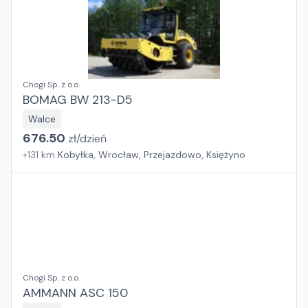
Chogi Sp. z o.o.
BOMAG BW 213-D5
Walce
676.50
zł/
dzień
+
131
km
Kobyłka, Wrocław, Przejazdowo, Księżyno
Chogi Sp. z o.o.
AMMANN ASC 150