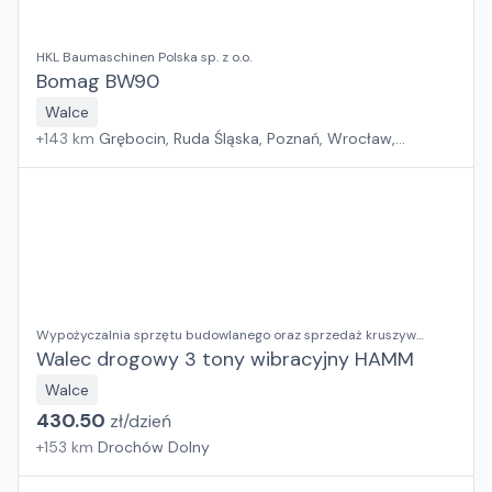
HKL Baumaschinen Polska sp. z o.o.
Bomag BW90
Walce
+
143
km
Grębocin, Ruda Śląska, Poznań, Wrocław,
Kryspinów, Gdańsk
Wypożyczalnia sprzętu budowlanego oraz sprzedaż kruszyw
ozdobnych RENTAL BUD Justyna Dusza-Kumor
Walec drogowy 3 tony wibracyjny HAMM
Walce
430.50
zł/
dzień
+
153
km
Drochów Dolny