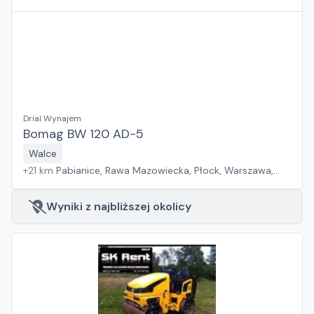
Sosnowiec, Poznań, Suchy Las, Wrocław, Kraków, Jawor,
Zielona Góra, Rzeszów, Gdańsk, Białystok, Szczecin
Drial Wynajem
Bomag BW 120 AD-5
Walce
+
21
km
Pabianice, Rawa Mazowiecka, Płock, Warszawa,
Sosnowiec, Poznań, Suchy Las, Wrocław, Kraków, Jawor,
Zielona Góra, Rzeszów, Gdańsk, Białystok, Szczecin
Wyniki z najbliższej okolicy