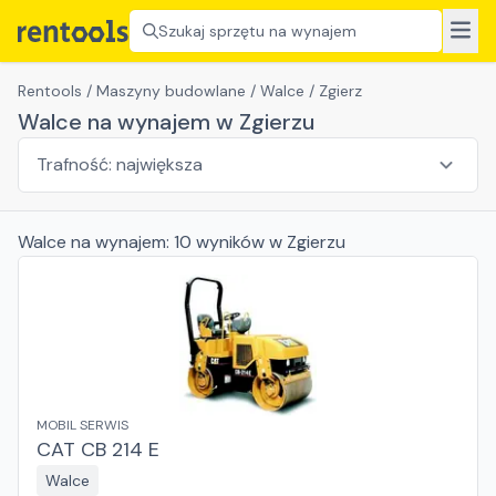
Szukaj sprzętu na wynajem
Rentools
/
Maszyny budowlane
/
Walce
/
Zgierz
Walce na wynajem w Zgierzu
Walce
na wynajem:
10
wyników
w Zgierzu
MOBIL SERWIS
CAT CB 214 E
Walce