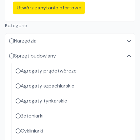
Utwórz zapytanie ofertowe
Kategorie
Narzędzia
Sprzęt budowlany
Agregaty prądotwórcze
Agregaty szpachlarskie
Agregaty tynkarskie
Betoniarki
Cykliniarki