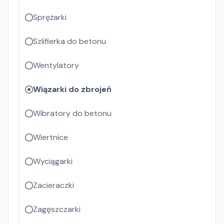
Sprężarki
Szlifierka do betonu
Wentylatory
Wiązarki do zbrojeń
Wibratory do betonu
Wiertnice
Wyciągarki
Zacieraczki
Zagęszczarki