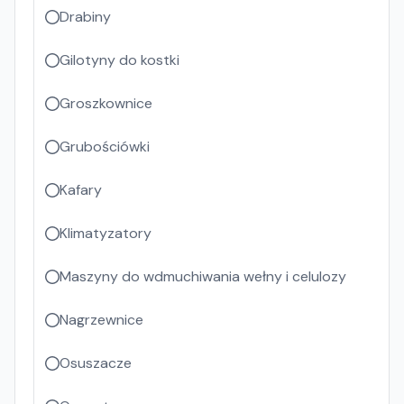
Drabiny
Gilotyny do kostki
Groszkownice
Grubościówki
Kafary
Klimatyzatory
Maszyny do wdmuchiwania wełny i celulozy
Nagrzewnice
Osuszacze