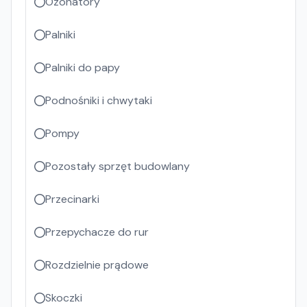
Ozonatory
Palniki
Palniki do papy
Podnośniki i chwytaki
Pompy
Pozostały sprzęt budowlany
Przecinarki
Przepychacze do rur
Rozdzielnie prądowe
Skoczki