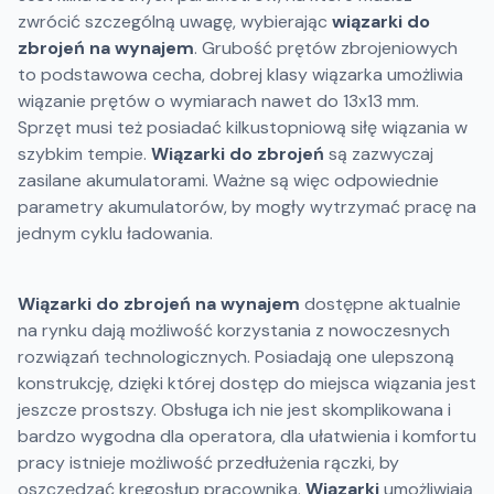
zwrócić szczególną uwagę, wybierając
wiązarki do
zbrojeń na wynajem
. Grubość prętów zbrojeniowych
to podstawowa cecha, dobrej klasy wiązarka umożliwia
wiązanie prętów o wymiarach nawet do 13x13 mm.
Sprzęt musi też posiadać kilkustopniową siłę wiązania w
szybkim tempie.
Wiązarki do zbrojeń
są zazwyczaj
zasilane akumulatorami. Ważne są więc odpowiednie
parametry akumulatorów, by mogły wytrzymać pracę na
jednym cyklu ładowania.
Wiązarki do zbrojeń na wynajem
dostępne aktualnie
na rynku dają możliwość korzystania z nowoczesnych
rozwiązań technologicznych. Posiadają one ulepszoną
konstrukcję, dzięki której dostęp do miejsca wiązania jest
jeszcze prostszy. Obsługa ich nie jest skomplikowana i
bardzo wygodna dla operatora, dla ułatwienia i komfortu
pracy istnieje możliwość przedłużenia rączki, by
oszczędzać kręgosłup pracownika.
Wiązarki
umożliwiają