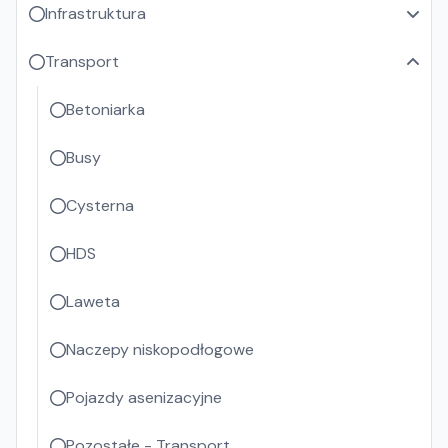
Infrastruktura
Transport
Betoniarka
Busy
Cysterna
HDS
Laweta
Naczepy niskopodłogowe
Pojazdy asenizacyjne
Pozostałe - Transport