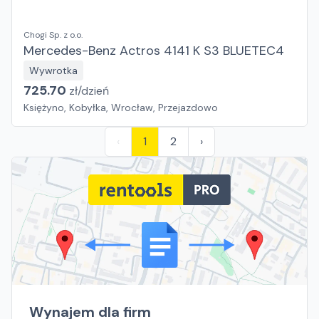
Chogi Sp. z o.o.
Mercedes-Benz Actros 4141 K S3 BLUETEC4
Wywrotka
725.70
zł/
dzień
Księżyno, Kobyłka, Wrocław, Przejazdowo
‹
1
2
›
Wynajem dla firm