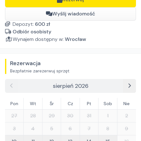
Wyślij wiadomość
Depozyt:
600
zł
Odbiór osobisty
Wynajem dostępny w:
Wrocław
Rezerwacja
Bezpłatnie zarezerwuj sprzęt
sierpień 2026
Pon
Wt
Śr
Cz
Pt
Sob
Nie
27
28
29
30
31
1
2
3
4
5
6
7
8
9