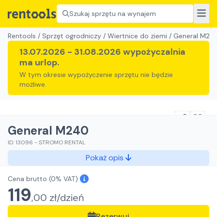
Szukaj sprzętu na wynajem
Rentools
/
Sprzęt ogrodniczy
/
Wiertnice do ziemi
/
General M24
13.07.2026
-
31.08.2026
wypożyczalnia
ma urlop.
W tym okresie wypożyczenie sprzętu nie będzie
możliwe.
General M240
ID:
13096
-
STROMO RENTAL
Pokaż opis
Cena brutto
(0% VAT)
119
,
00
zł/
dzień
Rezerwuj