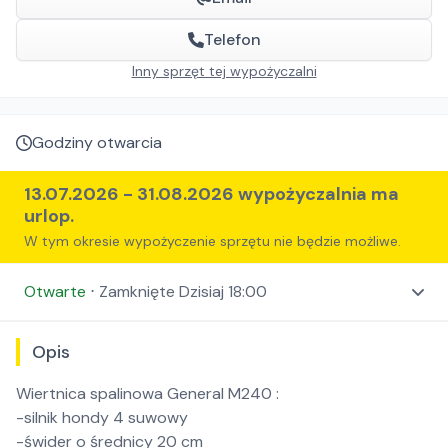
Telefon
Inny sprzęt tej wypożyczalni
Godziny otwarcia
13.07.2026
-
31.08.2026
wypożyczalnia ma
urlop.
W tym okresie wypożyczenie sprzętu nie będzie możliwe.
Otwarte
⋅
Zamknięte
Dzisiaj 18:00
Opis
Wiertnica spalinowa General M240 :
-silnik hondy 4 suwowy
-świder o średnicy 20 cm