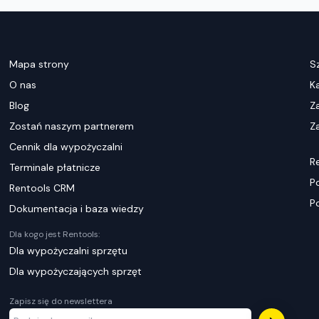
Mapa strony
S
O nas
K
Blog
Z
Zostań naszym partnerem
Za
Cennik dla wypożyczalni
R
Terminale płatnicze
P
Rentools CRM
P
Dokumentacja i baza wiedzy
Dla kogo jest Rentools:
Dla wypożyczalni sprzętu
Dla wypożyczających sprzęt
Zapisz się do newslettera