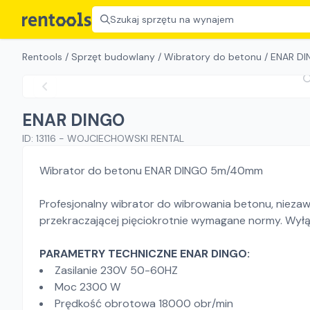
Szukaj sprzętu na wynajem
Rentools
/
Sprzęt budowlany
/
Wibratory do betonu
/
ENAR D
ENAR DINGO
ID:
13116
-
WOJCIECHOWSKI RENTAL
Wibrator do betonu ENAR DINGO 5m/40mm
Profesjonalny wibrator do wibrowania betonu, nieza
przekraczającej pięciokrotnie wymagane normy. Wyłą
PARAMETRY TECHNICZNE ENAR DINGO:
Zasilanie 230V 50-60HZ
Moc 2300 W
Prędkość obrotowa 18000 obr/min