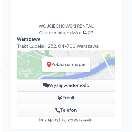
WOJCIECHOWSKI RENTAL
Ostatnio online dziś o 14:07
Warszawa
Trakt Lubelski 252, 04-766 Warszawa
Pokaż na mapie
Wyślij wiadomość
Email
Telefon
Inny sprzęt tej wypożyczalni
"WŁODEK" Wypożyczalnia Sprzętu Budowlanego i Ogrodniczego
ENAR DINGO