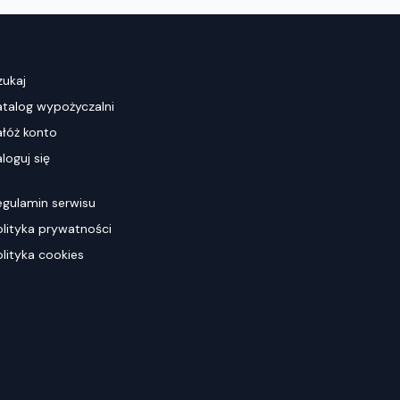
zukaj
atalog wypożyczalni
ałóż konto
loguj się
egulamin serwisu
olityka prywatności
olityka cookies