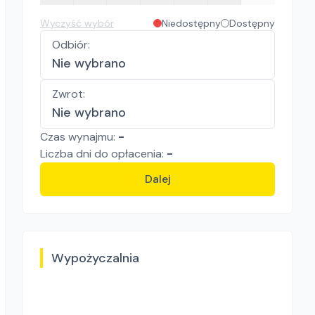
Wyczyść wybór
Niedostępny
Dostępny
Odbiór
:
Nie wybrano
Zwrot
:
Nie wybrano
Czas wynajmu:
-
Liczba
dni
do opłacenia:
-
Dalej
Wypożyczalnia