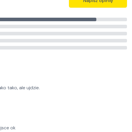
Napisz opinię
o tako, ale ujdzie.
ejsce ok