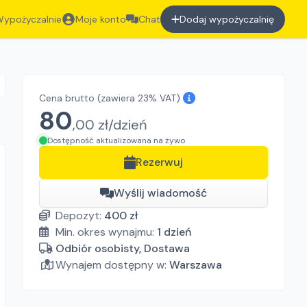
ypożyczalnie
Moje konto
Chat
Dodaj wypożyczalnię
Cena brutto
(zawiera 23% VAT)
80
,
00
zł/
dzień
Dostępność aktualizowana na żywo
Rezerwuj
Wyślij wiadomość
Depozyt:
400
zł
Min. okres wynajmu:
1
dzień
Odbiór osobisty, Dostawa
Wynajem dostępny w:
Warszawa