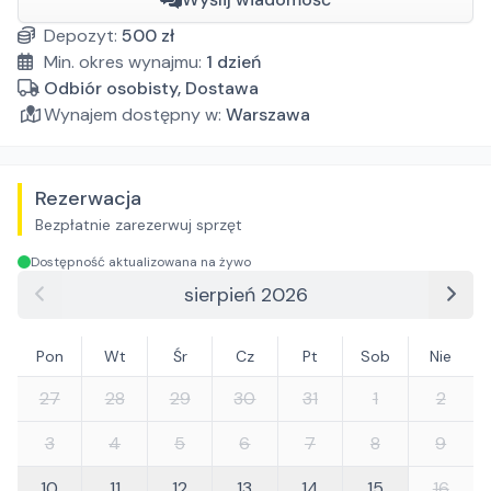
Depozyt:
500
zł
Min. okres wynajmu:
1
dzień
Odbiór osobisty, Dostawa
Wynajem dostępny w:
Warszawa
Rezerwacja
Bezpłatnie zarezerwuj sprzęt
Dostępność aktualizowana na żywo
sierpień 2026
Pon
Wt
Śr
Cz
Pt
Sob
Nie
27
28
29
30
31
1
2
3
4
5
6
7
8
9
10
11
12
13
14
15
16