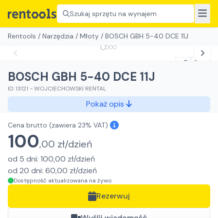
Szukaj sprzętu na wynajem
Rentools
/
Narzędzia
/
Młoty
/
BOSCH GBH 5-40 DCE 11J
BOSCH GBH 5-40 DCE 11J
ID:
13121
-
WOJCIECHOWSKI RENTAL
Pokaż opis
Cena brutto
(zawiera 23% VAT)
100
,
00
zł/
dzień
od
5
dni
:
100,00
zł/
dzień
od
20
dni
:
60,00
zł/
dzień
Dostępność aktualizowana na żywo
Rezerwuj
Wyślij wiadomość