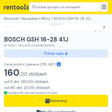
Szukaj sprzętu na wynajem
Rentools
/
Narzędzia
/
Młoty
/
BOSCH GSH 16-28 41J
BOSCH GSH 16-28 41J
ID:
13123
-
WOJCIECHOWSKI RENTAL
Pokaż opis
Cena brutto
(zawiera 23% VAT)
160
,
00
zł/
dzień
od
5
dni
:
130,00
zł/
dzień
od
90
dni
:
20,00
zł/
dzień
Dostępność aktualizowana na żywo
Rezerwuj
Wyślij wiadomość