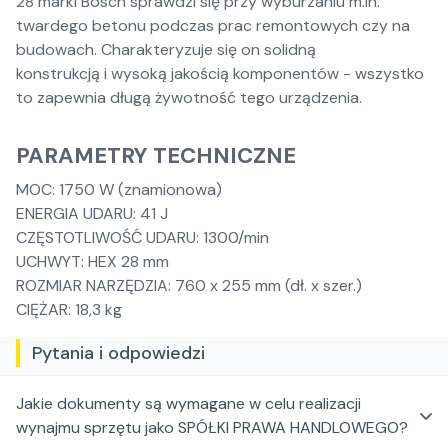
28 marki Bosch sprawdzi się przy wyburzaniu m.in.
twardego betonu podczas prac remontowych czy na
budowach. Charakteryzuje się on solidną
konstrukcją i wysoką jakością komponentów - wszystko
to zapewnia długą żywotność tego urządzenia.
PARAMETRY TECHNICZNE
MOC: 1750 W (znamionowa)
ENERGIA UDARU: 41 J
CZĘSTOTLIWOŚĆ UDARU: 1300/min
UCHWYT: HEX 28 mm
ROZMIAR NARZĘDZIA: 760 x 255 mm (dł. x szer.)
CIĘŻAR: 18,3 kg
Pytania i odpowiedzi
Jakie dokumenty są wymagane w celu realizacji
wynajmu sprzętu jako SPÓŁKI PRAWA HANDLOWEGO?