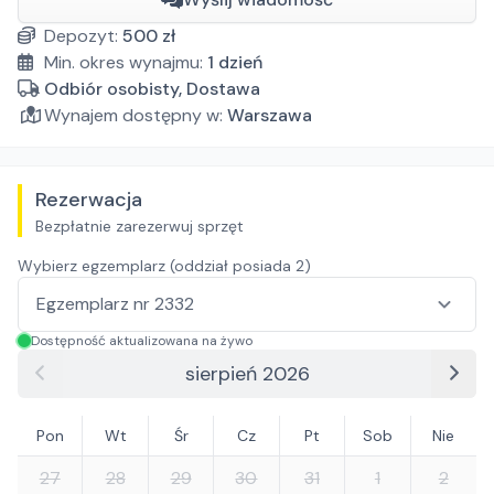
Depozyt:
500
zł
Min. okres wynajmu:
1
dzień
Odbiór osobisty, Dostawa
Wynajem dostępny w:
Warszawa
Rezerwacja
Bezpłatnie zarezerwuj sprzęt
Wybierz egzemplarz (oddział posiada
2
)
Dostępność aktualizowana na żywo
sierpień 2026
Pon
Wt
Śr
Cz
Pt
Sob
Nie
27
28
29
30
31
1
2