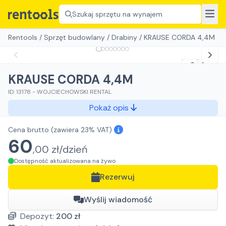
Szukaj sprzętu na wynajem
Rentools
/
Sprzęt budowlany
/
Drabiny
/
KRAUSE CORDA 4,4M
KRAUSE CORDA 4,4M
ID:
13178
-
WOJCIECHOWSKI RENTAL
Pokaż opis
Cena brutto
(zawiera 23% VAT)
60
,
00
zł/
dzień
Dostępność aktualizowana na żywo
Rezerwuj
Wyślij wiadomość
Depozyt:
200
zł