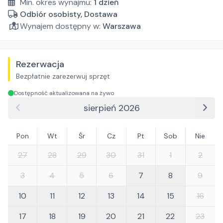
Min. okres wynajmu:
1
dzień
Odbiór osobisty, Dostawa
Wynajem dostępny w:
Warszawa
Rezerwacja
Bezpłatnie zarezerwuj sprzęt
Dostępność aktualizowana na żywo
sierpień 2026
Pon
Wt
Śr
Cz
Pt
Sob
Nie
27
28
29
30
31
1
2
3
4
5
6
7
8
9
10
11
12
13
14
15
16
17
18
19
20
21
22
23