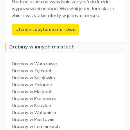
Nie trać czasu na wysyłanie zapytań do każdej
wypożyczalni osobno. Wypełnij jeden formularz i
zbierz wszystkie oferty w jednym miejscu.
Utwórz zapytanie ofertowe
Drabiny w innych miastach
Drabiny
w Warszawie
Drabiny
w Ząbkach
Drabiny
w Sulejówku
Drabiny
w Zielonce
Drabiny
w Markach
Drabiny
w Piasecznie
Drabiny
w Kobyłce
Drabiny
w Wołominie
Drabiny
w Piastowie
Drabiny
w Łomiankach